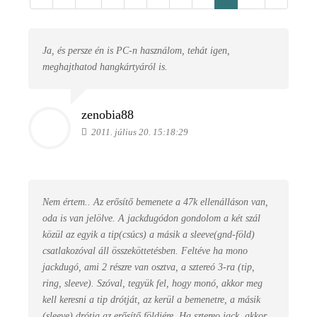
Ja, és persze én is PC-n használom, tehát igen,
meghajthatod hangkártyáról is.
zenobia88
2011. július 20. 15:18:29
Nem értem.. Az erősítő bemenete a 47k ellenálláson van,
oda is van jelölve. A jackdugódon gondolom a két szál
közül az egyik a tip(csúcs) a másik a sleeve(gnd-föld)
csatlakozóval áll összeköttetésben. Feltéve ha mono
jackdugó, ami 2 részre van osztva, a sztereó 3-ra (tip,
ring, sleeve). Szóval, tegyük fel, hogy monó, akkor meg
kell keresni a tip drótját, az kerül a bemenetre, a másik
(sleeve) drótja az erősítő földjére. Ha sztereo jack, akkor