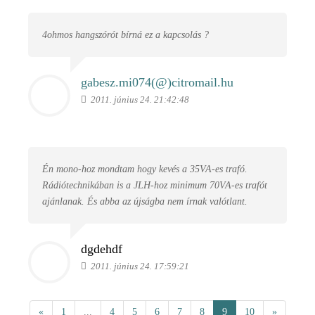
4ohmos hangszórót bírná ez a kapcsolás ?
gabesz.mi074(@)
citromail.hu
2011. június 24. 21:42:48
Én mono-hoz mondtam hogy kevés a 35VA-es trafó.
Rádiótechnikában is a JLH-hoz minimum 70VA-es trafót
ajánlanak. És abba az újságba nem írnak valótlant.
dgdehdf
2011. június 24. 17:59:21
«
1
...
4
5
6
7
8
9
10
»