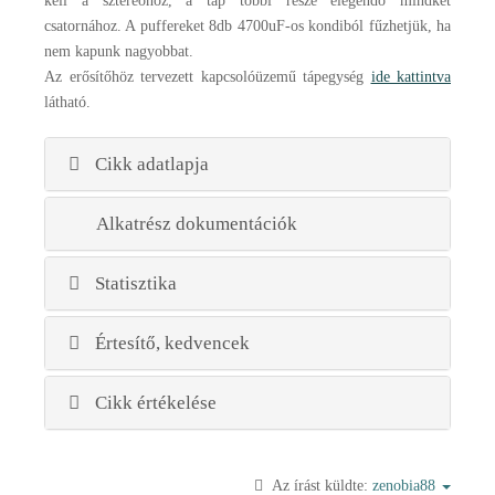
kell a sztereóhoz, a táp többi része elegendő mindkét
csatornához. A puffereket 8db 4700uF-os kondiból fűzhetjük, ha
nem kapunk nagyobbat.
Az erősítőhöz tervezett kapcsolóüzemű tápegység
ide kattintva
látható.
Cikk adatlapja
Alkatrész dokumentációk
Statisztika
Értesítő, kedvencek
Cikk értékelése
Az írást küldte:
zenobia88