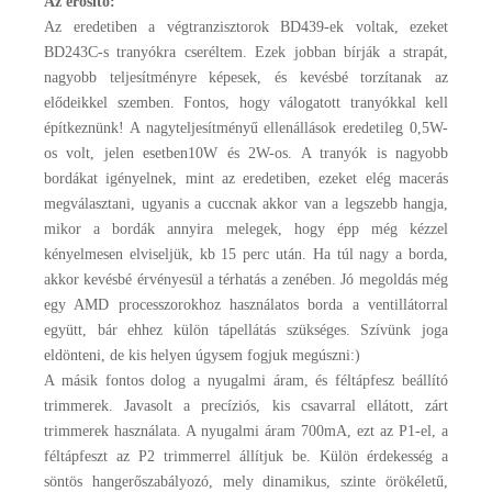
Az erősítő:
Az eredetiben a végtranzisztorok BD439-ek voltak, ezeket
BD243C-s tranyókra cseréltem. Ezek jobban bírják a strapát,
nagyobb teljesítményre képesek, és kevésbé torzítanak az
elődeikkel szemben. Fontos, hogy válogatott tranyókkal kell
építkeznünk! A nagyteljesítményű ellenállások eredetileg 0,5W-
os volt, jelen esetben10W és 2W-os. A tranyók is nagyobb
bordákat igényelnek, mint az eredetiben, ezeket elég macerás
megválasztani, ugyanis a cuccnak akkor van a legszebb hangja,
mikor a bordák annyira melegek, hogy épp még kézzel
kényelmesen elviseljük, kb 15 perc után. Ha túl nagy a borda,
akkor kevésbé érvényesül a térhatás a zenében. Jó megoldás még
egy AMD processzorokhoz használatos borda a ventillátorral
együtt, bár ehhez külön tápellátás szükséges. Szívünk joga
eldönteni, de kis helyen úgysem fogjuk megúszni:)
A másik fontos dolog a nyugalmi áram, és féltápfesz beállító
trimmerek. Javasolt a precíziós, kis csavarral ellátott, zárt
trimmerek használata. A nyugalmi áram 700mA, ezt az P1-el, a
féltápfeszt az P2 trimmerrel állítjuk be. Külön érdekesség a
söntös hangerőszabályozó, mely dinamikus, szinte örökéletű,