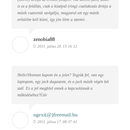
is ez a felállás, csak a középső (ring) csatlakozás drótja a
másik csatornát szolgálja, magyarul ezt egy másik
erősítőre kell kötni, így jön létre a sztereó..
zenobia88
2011. július 20. 15:16:12
Hello!Honnan kapom én a jelet? Tegyük fel, van egy
laptopom, egy jack dugaszom, és a jack másik végén két
szál. Ez a jel megfelel ennek a kapcsolásnak a
működéséhez?Üdv
ngexi(@)
freemail.hu
2011. július 17. 08:37:41