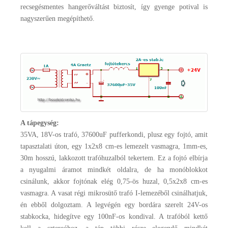
recsegésmentes hangerőváltást biztosít, így gyenge potival is
nagyszerűen megépíthető.
A tápegység:
35VA, 18V-os trafó, 37600uF pufferkondi, plusz egy fojtó, amit
tapasztalati úton, egy 1x2x8 cm-es lemezelt vasmagra, 1mm-es,
30m hosszú, lakkozott trafóhuzalból tekertem. Ez a fojtó elbírja
a nyugalmi áramot mindkét oldalra, de ha monóblokkot
csinálunk, akkor fojtónak elég 0,75-ös huzal, 0,5x2x8 cm-es
vasmagra. A vasat régi mikrosütő trafó I-lemezéből csinálhatjuk,
én ebből dolgoztam. A legvégén egy bordára szerelt 24V-os
stabkocka, hidegítve egy 100nF-os kondival. A trafóból kettő