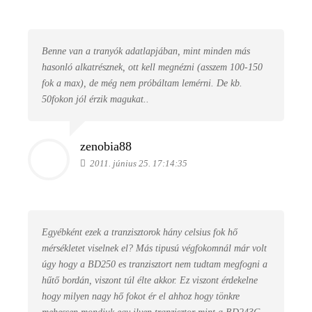
Benne van a tranyók adatlapjában, mint minden más
hasonló alkatrésznek, ott kell megnézni (asszem 100-150
fok a max), de még nem próbáltam lemérni. De kb.
50fokon jól érzik magukat..
zenobia88
2011. június 25. 17:14:35
Egyébként ezek a tranzisztorok hány celsius fok hő
mérsékletet viselnek el? Más tipusú végfokomnál már volt
úgy hogy a BD250 es tranzisztort nem tudtam megfogni a
hűtő bordán, viszont túl élte akkor. Ez viszont érdekelne
hogy milyen nagy hő fokot ér el ahhoz hogy tönkre