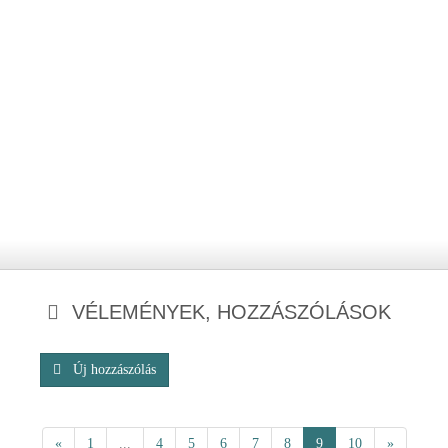
VÉLEMÉNYEK, HOZZÁSZÓLÁSOK
Új hozzászólás
«
1
...
4
5
6
7
8
9
10
»