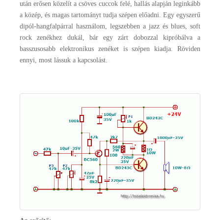
után erősen közelít a csöves cuccok felé, hallás alapján leginkább
a közép, és magas tartományt tudja szépen előadni. Egy egyszerű
dipól-hangfalpárral használom, legszebben a jazz és blues, soft
rock zenékhez dukál, bár egy zárt dobozzal kipróbálva a
basszusosabb elektronikus zenéket is szépen kiadja. Röviden
ennyi, most lássuk a kapcsolást.