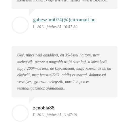
mehessen mondjuk egy ilyen tranzisztor mint a BD243C.
gabesz.mi074(@)
citromail.hu
2011. június 25. 16:57:30
Oké, nincs neki akadálya, én 35-össel hajtom, nem
melegszik..persze a nagyobb trafó sose baj..a következő
tápja 200W-os lesz, de kapcsüzemű, majd kikerül az is, ha
elkészül, meg letesztelődik..addig ez marad..4ohmossal
veszélyes, gyorsan melegszik, max 1-2 perces
teszthallgatáshoz ajánlanám..
zenobia88
2011. június 25. 11:47:19