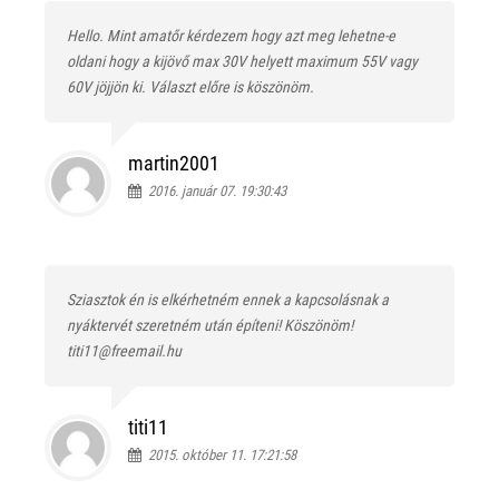
Hello. Mint amatőr kérdezem hogy azt meg lehetne-e
oldani hogy a kijövő max 30V helyett maximum 55V vagy
60V jöjjön ki. Választ előre is köszönöm.
martin2001
2016. január 07. 19:30:43
Sziasztok én is elkérhetném ennek a kapcsolásnak a
nyáktervét szeretném után építeni! Köszönöm!
titi11@freemail.hu
titi11
2015. október 11. 17:21:58