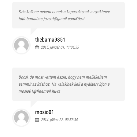
Szia kellene nekem ennek a kapcsolásnak a nyákterve
toth.barnabas.jozsef@gmail.comKöszi
thebarna9851
2015. január 01. 11:34:55
Bocsi, de most vettem észre, hogy nem mellékeltem
semmit az íráshoz. Ha valakinek kell a nyákterv írjon a
mosio01@freemail.hu-ra
mosio01
2014. július 22. 09:57:34