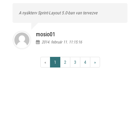
A nyákterv Sprint-Layout 5.0-ban van tervezve
mosio01
2014. február 11. 11:15:16
«
1
2
3
4
»