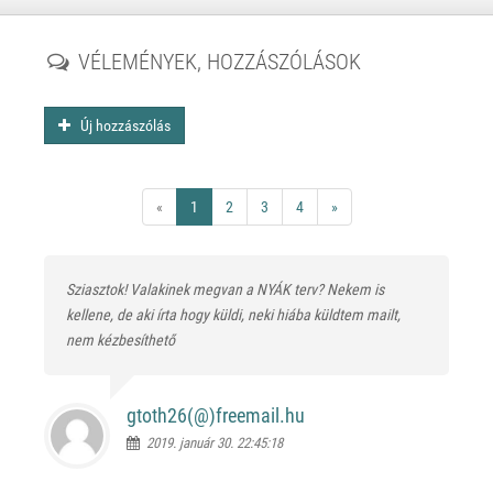
VÉLEMÉNYEK, HOZZÁSZÓLÁSOK
Új hozzászólás
«
1
2
3
4
»
Sziasztok! Valakinek megvan a NYÁK terv? Nekem is
kellene, de aki írta hogy küldi, neki hiába küldtem mailt,
nem kézbesíthető
gtoth26(@)
freemail.hu
2019. január 30. 22:45:18