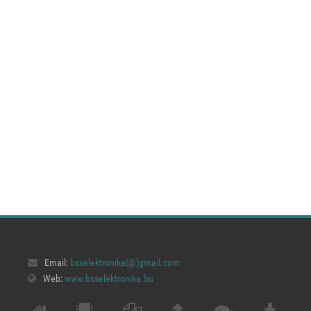
Email:
bsselektronika(@)
gmail.com
Web:
www.bsselektronika.hu