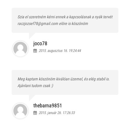
Szia el szeretném kérni ennek a kapcsolásnak a nyák tervét
raczjozsef78@gmail.com elöre is köszönöm
joco78
2015. augusztus 16. 19:24:44
Meg kaptam köszönöm kiválóan üzemel, és elég stabil is.
Ajánlani tudom csak :)
thebarna9851
2015. január 26. 17:26:33