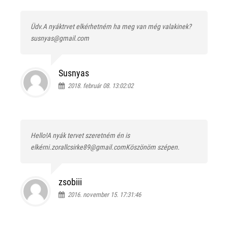
Üdv.A nyáktrvet elkérhetném ha meg van még valakinek?
susnyas@gmail.com
Susnyas
2018. február 08. 13:02:02
Hello!A nyák tervet szeretném én is
elkérni.zorallcsirke89@gmail.comKöszönöm szépen.
zsobiii
2016. november 15. 17:31:46