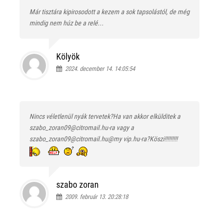
Már tisztára kipirosodott a kezem a sok tapsolástól, de még
mindig nem húz be a relé...
Kölyök
2024. december 14. 14:05:54
Nincs véletlenül nyák tervetek?Ha van akkor elkülditek a
szabo_zoran09@citromail.hu-ra vagy a
szabo_zoran09@citromail.hu@my vip.hu-ra?Köszi!!!!!!!!!
szabo zoran
2009. február 13. 20:28:18