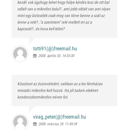
kezdő vok úgyhogy lehet hogy hülye kérdés lesz de ott bal
odlalt van a mikrofon balul?..ami jobb oldalt van ami olyan
mint egy biztosíték csak meg van törve benne a szál az
lenne a relé?.."a szerintem" relé mellett mi az a
kapcsoló?..és hova kell kötni?
totti91(@)
freemail.hu
2008. április 03. 14:35:30
Köszönet az észrevételért, valóban az a kis fémházas
miniatűr mikrofon kell hozzá. Ha jól tudom elektret-
kondenzátormikrofon néven fut.
virag_peter(@)
freemail.hu
2008. március 29. 11:49:39