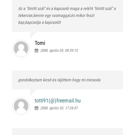
Az a "törött szál" és a kapcsoló maga a relé!A "törött szál" a
tekercse,benne egy vasmaggal,és mikor feszt
kap,kapcsolja a kapcsolót
Tomi
2008. április 05. 09:39:15
gondolkoztam kicsit és rájöttem hogy mi micsoda
totti91(@)
freemail.hu
2008. április 03. 17:24:57