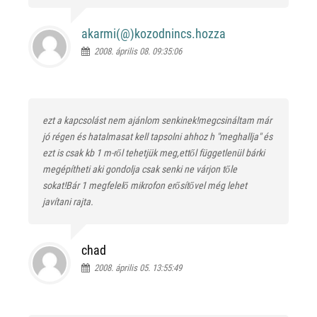
akarmi(@)
kozodnincs.hozza
2008. április 08. 09:35:06
ezt a kapcsolást nem ajánlom senkinek!megcsináltam már
jó régen és hatalmasat kell tapsolni ahhoz h "meghallja" és
ezt is csak kb 1 m-ről tehetjük meg,ettől függetlenül bárki
megépítheti aki gondolja csak senki ne várjon tőle
sokat!Bár 1 megfelelő mikrofon erősítővel még lehet
javítani rajta.
chad
2008. április 05. 13:55:49