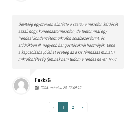
Üdv!Elég egyszerűen elintézte a szerző a mikrofon kérdését
azzal, hogy, kondenzátormikrofon, de tudtommal egy
"rendes" kondenzátormuikrofon soktízezer forint, és
stúdiókban ill. nagyobb hangosításoknál használják. Ebbe
a kapcsolásba jó lehet esetleg az a kis fémházas miniatűr
mikrofonféleség (aminek nem tudom a rendes nevét
)????
FazksG
2008. március 28. 22:09:10
«
1
2
»