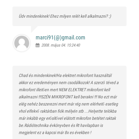
Üdv mindenkinek! Ehez milyen relét kell alkalmazni? :)
marci91(@)
gmail.com
2008. május 04. 15:24:40
Chad és mindenkinek!Ha elektret mikrofont használtál
akkor ez eredeményen nem csodálkozok! A szerző téved a
mikrofont illetően mert NEM ELEKTRET mikrofont kell
alkalmazni !!!SZÉN MIKROFONT kell berakni !!! No ezt már
elég nehéz beszerezni mert már rég nem elérhető esetleg
vhol elfekvő raktárban fiók mélyén stb ...Helyette telókba
már inkább egy erősítővel elátott mikrofon betétet raktak
be.Rádiótechnika évkönyvben és Rt havilapban is
megjelent ez a kapcsi már 8x es években !