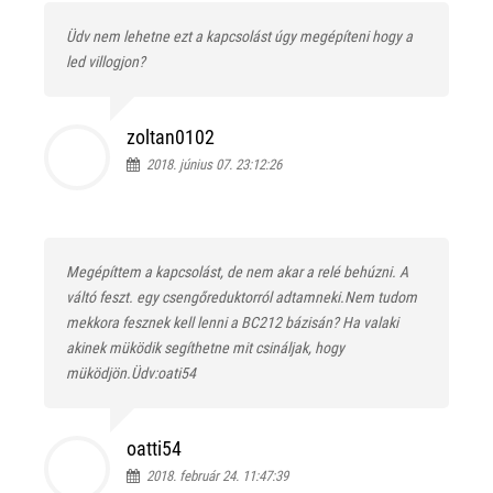
Üdv nem lehetne ezt a kapcsolást úgy megépíteni hogy a
led villogjon?
zoltan0102
2018. június 07. 23:12:26
Megépíttem a kapcsolást, de nem akar a relé behúzni. A
váltó feszt. egy csengőreduktorról adtamneki.Nem tudom
mekkora fesznek kell lenni a BC212 bázisán? Ha valaki
akinek müködik segíthetne mit csináljak, hogy
müködjön.Üdv:oati54
oatti54
2018. február 24. 11:47:39