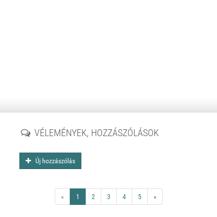
VÉLEMÉNYEK, HOZZÁSZÓLÁSOK
Új hozzászólás
«
1
2
3
4
5
»