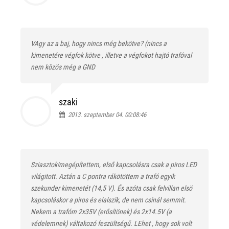
VAgy az a baj, hogy nincs még bekötve? (nincs a
kimenetére végfok kötve , illetve a végfokot hajtó trafóval
nem közös még a GND
szaki
2013. szeptember 04. 00:08:46
Sziasztok!megépítettem, első kapcsolásra csak a piros LED
világitott. Aztán a C pontra rákötöttem a trafó egyik
szekunder kimenetét (14,5 V). És azóta csak felvillan elsö
kapcsoláskor a piros és elalszik, de nem csinál semmit.
Nekem a trafóm 2x35V (erősítönek) és 2x14.5V (a
védelemnek) váltakozó feszültségű. LEhet , hogy sok volt