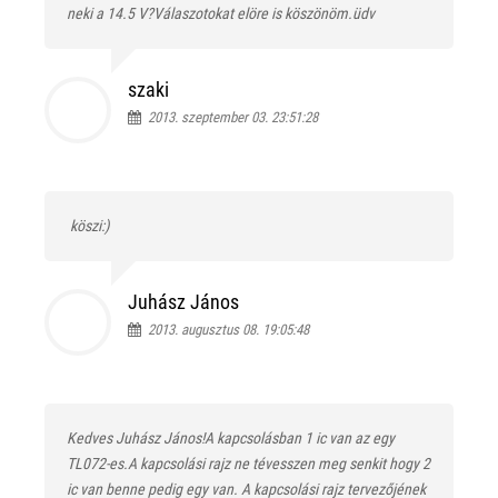
neki a 14.5 V?Válaszotokat elöre is köszönöm.üdv
szaki
2013. szeptember 03. 23:51:28
köszi:)
Juhász János
2013. augusztus 08. 19:05:48
Kedves Juhász János!A kapcsolásban 1 ic van az egy
TL072-es.A kapcsolási rajz ne tévesszen meg senkit hogy 2
ic van benne pedig egy van. A kapcsolási rajz tervezőjének