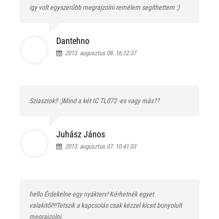
így volt egyszerűbb megrajzolni remélem segíthettem :)
Dantehno
2013. augusztus 08. 16:12:37
Sziasztok!! :)Mind a két IC TL072 -es vagy más??
Juhász János
2013. augusztus 07. 10:41:03
hello Érdekelne egy nyákterv! Kérhetnék egyet
valakitől!!!Tetszik a kapcsolás csak kézzel kicsit bonyolult
megrajzolni.