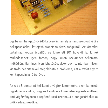
Egy bevált hangszóróvédő kapcsolás, amely a hangszórókat védi a
bekapcsoláskor létrejövő tranziens feszültségektől. Az áramkör
tartalmaz koppanásgátlót, és kimeneti DC figyelőt is. Ennek
működéséhez igen fontos, hogy külön szekunder tekercsről
működjön. Ha nincs ilyen lehetőség, akkor egy (szinte) bármilyen,
kis trafó beépítésével megoldható a probléma, ezt a trafót együtt
kell kapcsolni a fő trafóval.
Az A és B pontot rá kell kötni a végfok kimenetére, ezen keresztül
figyeli, az áramkör, hogy ne kerüljön a kimenetre egyenfeszültség,
ami végérvényesen elrepítené (szó szerint...) a hangszórónkat az
örök vadászmezőkre.