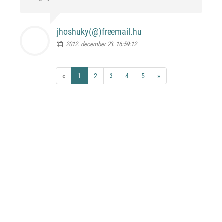
jhoshuky(@)
freemail.hu
2012. december 23. 16:59:12
«
1
2
3
4
5
»