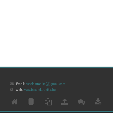
Email:
bsselektronika(@)
gmail.com
Web:
www.bsselektronika.hu