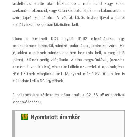
késleltetés letelte után húzhat be a relé. Ezért vagy külön
szekunder tekercsről, vagy külön kis trafóról, és nem különösebben
szűrt tápról kell járatni. A végfok közös testpontjával a panel
testjét viszont szigorúan közösíteni kell.
Utána a kimeneti DC-t figyelő R1-R2 ellenállásokat egy
ceruzaelemen keresztül, mindkét polaritással, testre kell zárni. Ha
jó, akkor a relének minden esetben bontania kell, a megfelelő
(piros) LED-nek pedig világítania. A hiba megszűntével, (azaz ha
az elem ki van iktatva), vissza kell állnia az eredeti állapotnak, és a
zöld LED-nek világítania kell. Magyarul már 1.5V DC esetén is
működnie kell a DC figyelőnek.
A bekapcsolási késleltetés időtartamát a C2, 33 μF-os kondival
lehet módosítani.
Nyomtatott áramkör