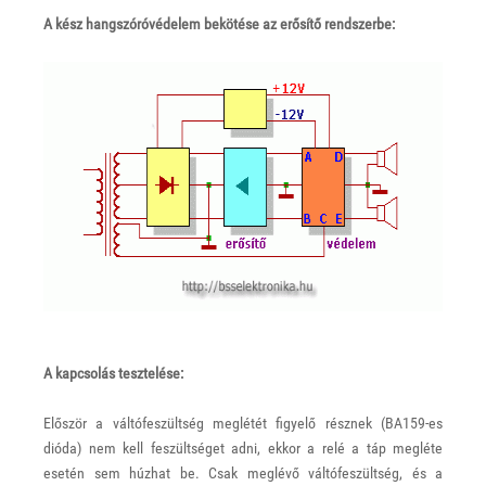
A kész hangszóróvédelem bekötése az erősítő rendszerbe:
A kapcsolás tesztelése:
Először a váltófeszültség meglétét figyelő résznek (BA159-es
dióda) nem kell feszültséget adni, ekkor a relé a táp megléte
esetén sem húzhat be. Csak meglévő váltófeszültség, és a