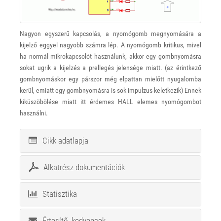
Nagyon egyszerű kapcsolás, a nyomógomb megnyomására a
kijelző eggyel nagyobb számra lép. A nyomógomb kritikus, mivel
ha normál mikrokapcsolót használunk, akkor egy gombnyomásra
sokat ugrik a kijelzés a prellegés jelensége miatt. (az érintkező
gombnyomáskor egy párszor még elpattan mielőtt nyugalomba
kerül, emiatt egy gombnyomásra is sok impulzus keletkezik) Ennek
kiküszöbölése miatt itt érdemes HALL elemes nyomógombot
használni.
Cikk adatlapja
Alkatrész dokumentációk
Statisztika
Értesítő, kedvencek