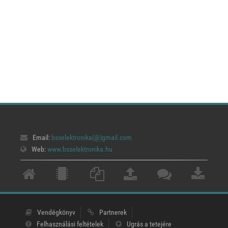
Email:
bsselektronika(@)
gmail.com
Web:
www.bsselektronika.hu
Vendégkönyv
Partnerek
Felhasználási feltételek
Ugrás a tetejére