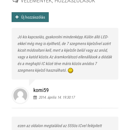
VÉLEMÉNYEK, HOZZÁSZÓLÁSOK
Új hozzászólás
Jó kis kapcsolás, gyakorolni mindenképp.Külön álló LED-
ekkel még meg is építhető, de 7 szegmens kijelzővel azért
kicsit módosítani kell, mert a kijelzőn belül vagy az anód,
vagy a katód közös.Az áramkorlátozó ellenállások a diódák
és a meghajtó IC közé téve máris közös anódos 7
szegmens kijelző használható.
komi59
2014. április 14. 19:30:17
ezen az oldalon megtalálod az 555ös ICvel felépített