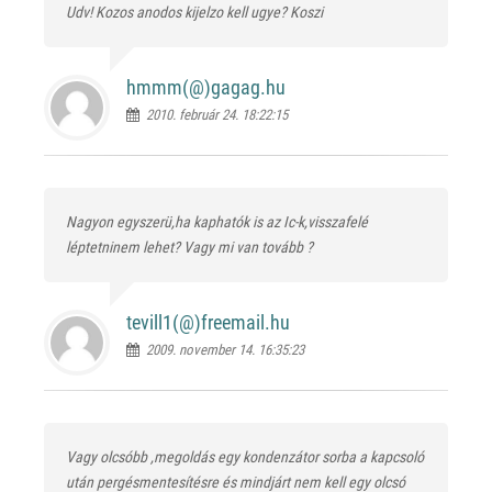
Udv! Kozos anodos kijelzo kell ugye? Koszi
hmmm(@)
gagag.hu
2010. február 24. 18:22:15
Nagyon egyszerü,ha kaphatók is az Ic-k,visszafelé
léptetninem lehet? Vagy mi van tovább ?
tevill1(@)
freemail.hu
2009. november 14. 16:35:23
Vagy olcsóbb ,megoldás egy kondenzátor sorba a kapcsoló
után pergésmentesítésre és mindjárt nem kell egy olcsó