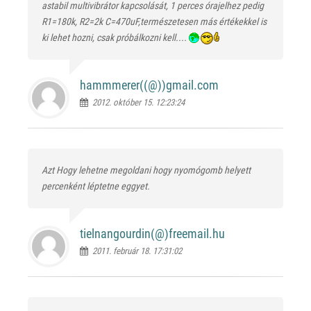
astabil multivibrátor kapcsolását, 1 perces órajelhez pedig
R1=180k, R2=2k C=470uF,természetesen más értékekkel is
ki lehet hozni, csak próbálkozni kell....
hammmerer((@)
)gmail.com
2012. október 15. 12:23:24
Azt Hogy lehetne megoldani hogy nyomógomb helyett
percenként léptetne eggyet.
tielnangourdin(@)
freemail.hu
2011. február 18. 17:31:02