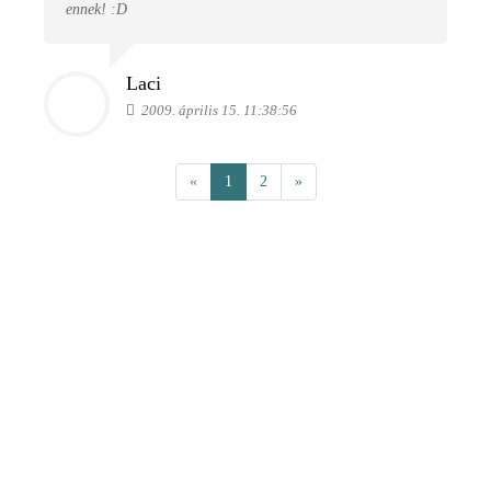
ennek! :D
Laci
2009. április 15. 11:38:56
«
1
2
»