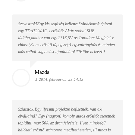
Szevasztok!Egy kis segítség kellene:Szándékozok építeni
egy TDA7294 IC-s erősítőt Aktív szobai SUB
ládába,amihez van egy 2*16,5V-os Toroidom.Megfelel-e
ehhez (Ez az erősítő tápegység) egyenirányítás és minden
más célból vagy mást ajánlanátok??Előre is köszi!!
Mazda
2014. február 05. 23:14:13
Sziasztok!Egy ilyesmi projektre befizetnék, van aki
elvállalná? Egy (nagyon) komoly autós erősítőt szeretnék
táplálni, max 50A az áramfelvétele. Ilyen minőségű
hálózati erősítő számomra megfizethetetlen, ill nincs is