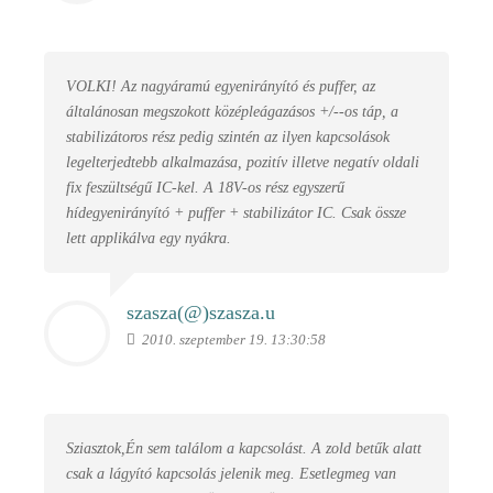
VOLKI! Az nagyáramú egyenirányító és puffer, az
általánosan megszokott középleágazásos +/--os táp, a
stabilizátoros rész pedig szintén az ilyen kapcsolások
legelterjedtebb alkalmazása, pozitív illetve negatív oldali
fix feszültségű IC-kel. A 18V-os rész egyszerű
hídegyenirányító + puffer + stabilizátor IC. Csak össze
lett applikálva egy nyákra.
szasza(@)
szasza.u
2010. szeptember 19. 13:30:58
Sziasztok,Én sem találom a kapcsolást. A zold betűk alatt
csak a lágyító kapcsolás jelenik meg. Esetlegmeg van