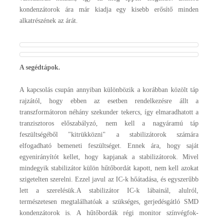
kondenzátorok ára már kiadja egy kisebb erősítő minden
alkatrészének az árát.
A segédtápok.
A kapcsolás csupán annyiban különbözik a korábban közölt táp
rajzától, hogy ebben az esetben rendelkezésre állt a
transzformátoron néhány szekunder tekercs, így elmaradhatott a
tranzisztoros előszabályzó, nem kell a nagyáramú táp
feszültségéből "kitrükközni" a stabilizátorok számára
elfogadható bemeneti feszültséget. Ennek ára, hogy saját
egyenirányítót kellet, hogy kapjanak a stabilizátorok. Mivel
mindegyik stabilizátor külön hűtőbordát kapott, nem kell azokat
szigetelten szerelni. Ezzel javul az IC-k hőátadása, és egyszerűbb
lett a szerelésük.A stabilizátor IC-k lábainál, alulról,
természetesen megtalálhatóak a szükséges, gerjedésgátló SMD
kondenzátorok is. A hűtőbordák régi monitor színvégfok-