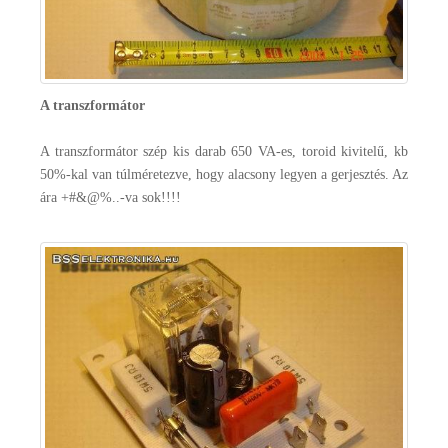
A transzformátor
A transzformátor szép kis darab 650 VA-es, toroid kivitelű, kb
50%-kal van túlméretezve, hogy alacsony legyen a gerjesztés. Az
ára +#&@%..-va sok!!!!