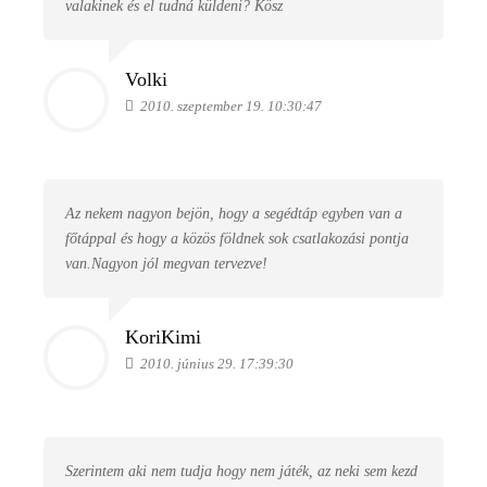
valakinek és el tudná küldeni? Kösz
Volki
2010. szeptember 19. 10:30:47
Az nekem nagyon bejön, hogy a segédtáp egyben van a
főtáppal és hogy a közös földnek sok csatlakozási pontja
van.Nagyon jól megvan tervezve!
KoriKimi
2010. június 29. 17:39:30
Szerintem aki nem tudja hogy nem játék, az neki sem kezd