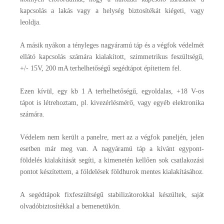
kapcsolás a lakás vagy a helység biztosítékát kiégeti, vagy
leoldja.
A másik nyákon a tényleges nagyáramú táp és a végfok védelmét
ellátó kapcsolás számára kialakított, szimmetrikus feszültségű,
+/- 15V, 200 mA terhelhetőségű segédtápot építettem fel.
Ezen kívül, egy kb 1 A terhelhetőségű, egyoldalas, +18 V-os
tápot is létrehoztam, pl. kivezérlésmérő, vagy egyéb elektronika
számára.
Védelem nem került a panelre, mert az a végfok paneljén, jelen
esetben már meg van. A nagyáramú táp a kívánt egypont-
földelés kialakítását segíti, a kimenetén kellően sok csatlakozási
pontot készítettem, a földelések földhurok mentes kialakításához.
A segédtápok fixfeszültségű stabilizátorokkal készültek, saját
olvadóbiztosítékkal a bemenetükön.