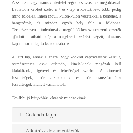
A szintén nagy áramok átvitelét segítő csúszósarus megoldással.
Látható, a két-két szélső a + és - táp, a köztük lévő többi pedig
mind földelés. Innen indul, külön-külön vezetékkel a bemenet, a
hangszórók, és minden egyéb hely felé a földpont.
Természetesen mindenhová a megfelelő keresztmetszetű vezeték
ajánlott! Látható még a nagyfrekis szűrést végző, alacsony
kapacitású hidegítő kondenzátor is.
A leírt táp, annak ellenére, hogy konkrét kapcsoláshoz készült,
természetesen csak ötletadó, kinek-kinek magának kell
kialakítania, igényei és lehetőségei szerint. A kimeneti
feszültségek, más alkatelemek és más transzformátor
feszültségek mellett variálhatók.
További jó bütykölést kívánok mindenkinek.
Cikk adatlapja
Alkatrész dokumentációk