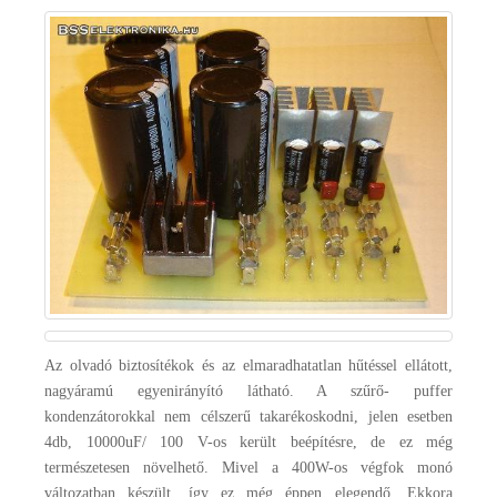
Az olvadó biztosítékok és az elmaradhatatlan hűtéssel ellátott,
nagyáramú egyenirányító látható. A szűrő- puffer
kondenzátorokkal nem célszerű takarékoskodni, jelen esetben
4db, 10000uF/ 100 V-os került beépítésre, de ez még
természetesen növelhető. Mivel a 400W-os végfok monó
változatban készült, így ez még éppen elegendő. Ekkora