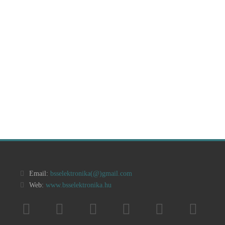
Email:
bsselektronika(@)
gmail.com
Web:
www.bsselektronika.hu