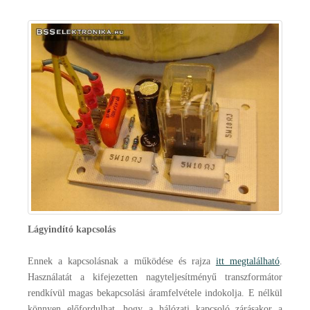
Lágyindító kapcsolás
Ennek a kapcsolásnak a működése és rajza
itt megtalálható
.
Használatát a kifejezetten nagyteljesítményű transzformátor
rendkívül magas bekapcsolási áramfelvétele indokolja. E nélkül
könnyen előfordulhat, hogy a hálózati kapcsoló zárásakor a