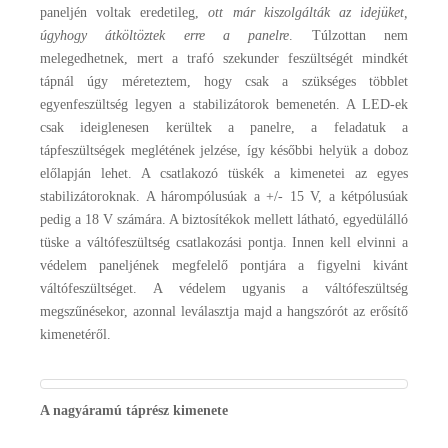
paneljén voltak eredetileg,
ott már kiszolgálták az idejüket,
úgyhogy átköltöztek erre a panelre
. Túlzottan nem
melegedhetnek, mert a trafó szekunder feszültségét mindkét
tápnál úgy méreteztem, hogy csak a szükséges többlet
egyenfeszültség legyen a stabilizátorok bemenetén. A LED-ek
csak ideiglenesen kerültek a panelre, a feladatuk a
tápfeszültségek meglétének jelzése, így későbbi helyük a doboz
előlapján lehet. A csatlakozó tüskék a kimenetei az egyes
stabilizátoroknak. A hárompólusúak a +/- 15 V, a kétpólusúak
pedig a 18 V számára. A biztosítékok mellett látható, egyedülálló
tüske a váltófeszültség csatlakozási pontja. Innen kell elvinni a
védelem paneljének megfelelő pontjára a figyelni kivánt
váltófeszültséget. A védelem ugyanis a váltófeszültség
megszűnésekor, azonnal leválasztja majd a hangszórót az erősítő
kimenetéről.
A nagyáramú táprész kimenete