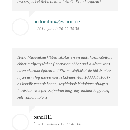
(csöves, belső frekvencia-váltóval). Ki tud segíteni?
bodorobi(@)
yahoo.de
2014. január 26. 22:58:58
Hello Mindenkinek!Még iskolás éveim alatt hozzájutottam
ehhez a tápegységhez ( pontosan ehhez ami a képen van)
össze akartam építeni a 400w-os végfokkal de idő és pénz
híján nem fog menni ezért eladnám. 4db 10000uF/100V-
os kondik vannak benne, segédtápok kialakítva ahogy a
leírásban szerepel. Sajnálom hogy úgy alakult hogy meg
kell valnom tőle :(
bandi111
2013. október 12. 17:46:44