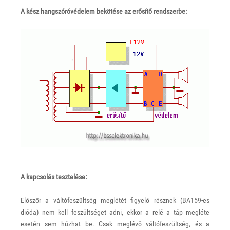
A kész hangszóróvédelem bekötése az erősítő rendszerbe:
A kapcsolás tesztelése:
Először a váltófeszültség meglétét figyelő résznek (BA159-es
dióda) nem kell feszültséget adni, ekkor a relé a táp megléte
esetén sem húzhat be. Csak meglévő váltófeszültség, és a