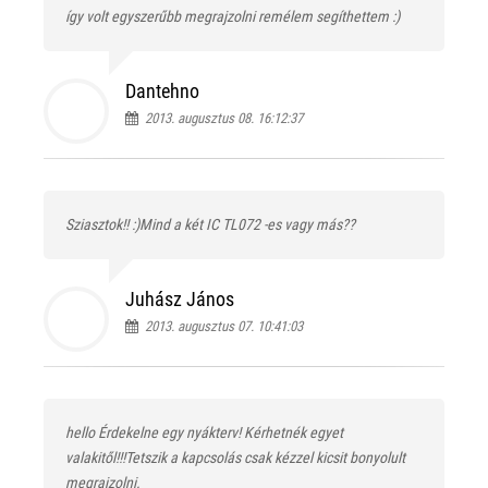
így volt egyszerűbb megrajzolni remélem segíthettem :)
Dantehno
2013. augusztus 08. 16:12:37
Sziasztok!! :)Mind a két IC TL072 -es vagy más??
Juhász János
2013. augusztus 07. 10:41:03
hello Érdekelne egy nyákterv! Kérhetnék egyet
valakitől!!!Tetszik a kapcsolás csak kézzel kicsit bonyolult
megrajzolni.