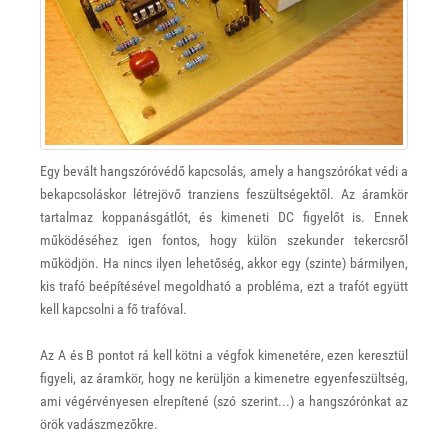
Egy bevált hangszóróvédő kapcsolás, amely a hangszórókat védi a
bekapcsoláskor létrejövő tranziens feszültségektől. Az áramkör
tartalmaz koppanásgátlót, és kimeneti DC figyelőt is. Ennek
működéséhez igen fontos, hogy külön szekunder tekercsről
működjön. Ha nincs ilyen lehetőség, akkor egy (szinte) bármilyen,
kis trafó beépítésével megoldható a probléma, ezt a trafót együtt
kell kapcsolni a fő trafóval.
Az A és B pontot rá kell kötni a végfok kimenetére, ezen keresztül
figyeli, az áramkör, hogy ne kerüljön a kimenetre egyenfeszültség,
ami végérvényesen elrepítené (szó szerint...) a hangszórónkat az
örök vadászmezőkre.