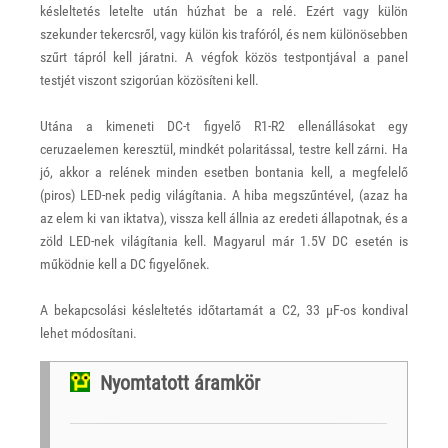
késleltetés letelte után húzhat be a relé. Ezért vagy külön
szekunder tekercsről, vagy külön kis trafóról, és nem különösebben
szűrt tápról kell járatni. A végfok közös testpontjával a panel
testjét viszont szigorúan közösíteni kell.
Utána a kimeneti DC-t figyelő R1-R2 ellenállásokat egy
ceruzaelemen keresztül, mindkét polaritással, testre kell zárni. Ha
jó, akkor a relének minden esetben bontania kell, a megfelelő
(piros) LED-nek pedig világítania. A hiba megszűntével, (azaz ha
az elem ki van iktatva), vissza kell állnia az eredeti állapotnak, és a
zöld LED-nek világítania kell. Magyarul már 1.5V DC esetén is
működnie kell a DC figyelőnek.
A bekapcsolási késleltetés időtartamát a C2, 33 μF-os kondival
lehet módosítani.
Nyomtatott áramkör