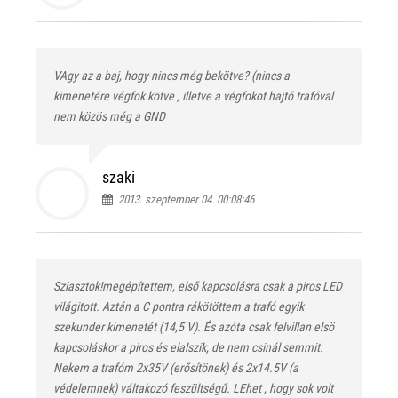
VAgy az a baj, hogy nincs még bekötve? (nincs a
kimenetére végfok kötve , illetve a végfokot hajtó trafóval
nem közös még a GND
szaki
2013. szeptember 04. 00:08:46
Sziasztok!megépítettem, első kapcsolásra csak a piros LED
világitott. Aztán a C pontra rákötöttem a trafó egyik
szekunder kimenetét (14,5 V). És azóta csak felvillan elsö
kapcsoláskor a piros és elalszik, de nem csinál semmit.
Nekem a trafóm 2x35V (erősítönek) és 2x14.5V (a
védelemnek) váltakozó feszültségű. LEhet , hogy sok volt