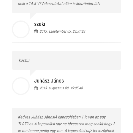
neki a 14.5 V?Válaszotokat elöre is köszönöm.üdv
szaki
2013. szeptember 03. 23:51:28
köszi:)
Juhász János
2013. augusztus 08. 19:05:48
Kedves Juhász János!A kapcsolásban 1 ic van az egy
TL072-es.A kapcsolási rajz ne tévesszen meg senkit hogy 2
ic van benne pedig egy van. A kapcsolási rajz tervezőjének