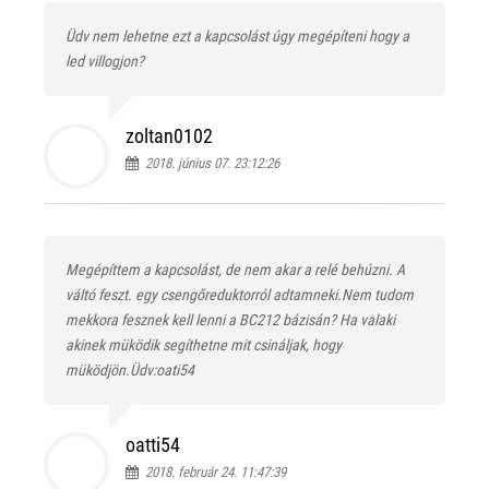
Üdv nem lehetne ezt a kapcsolást úgy megépíteni hogy a
led villogjon?
zoltan0102
2018. június 07. 23:12:26
Megépíttem a kapcsolást, de nem akar a relé behúzni. A
váltó feszt. egy csengőreduktorról adtamneki.Nem tudom
mekkora fesznek kell lenni a BC212 bázisán? Ha valaki
akinek müködik segíthetne mit csináljak, hogy
müködjön.Üdv:oati54
oatti54
2018. február 24. 11:47:39