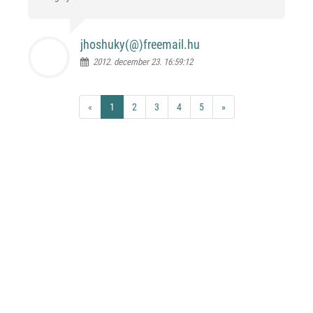
jhoshuky(@)
freemail.hu
2012. december 23. 16:59:12
«
1
2
3
4
5
»