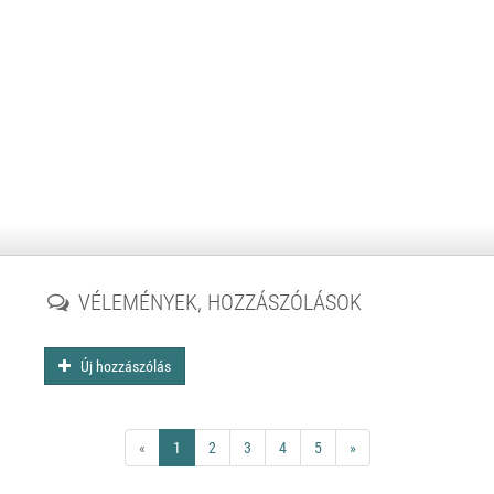
VÉLEMÉNYEK, HOZZÁSZÓLÁSOK
Új hozzászólás
«
1
2
3
4
5
»