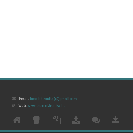
Email:
bsselektronika(@)
gmail.com
Web:
www.bsselektronika.hu