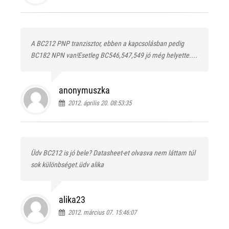
A BC212 PNP tranzisztor, ebben a kapcsolásban pedig
BC182 NPN van!Esetleg BC546,547,549 jó még helyette....
anonymuszka
2012. április 20. 08:53:35
Üdv BC212 is jó bele? Datasheet-et olvasva nem láttam túl
sok különbséget.üdv alika
alika23
2012. március 07. 15:46:07