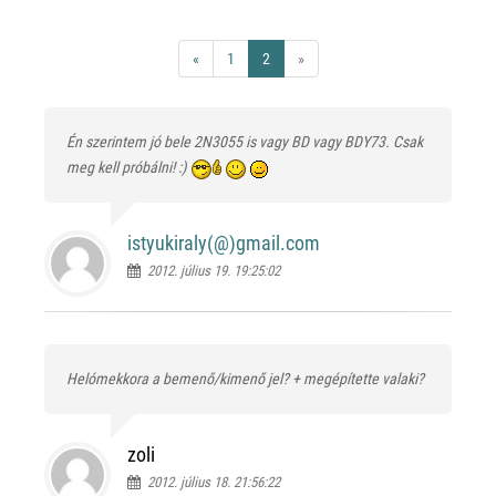
«
1
2
»
Én szerintem jó bele 2N3055 is vagy BD vagy BDY73. Csak
meg kell próbálni! :)
istyukiraly(@)
gmail.com
2012. július 19. 19:25:02
Helómekkora a bemenő/kimenő jel? + megépítette valaki?
zoli
2012. július 18. 21:56:22