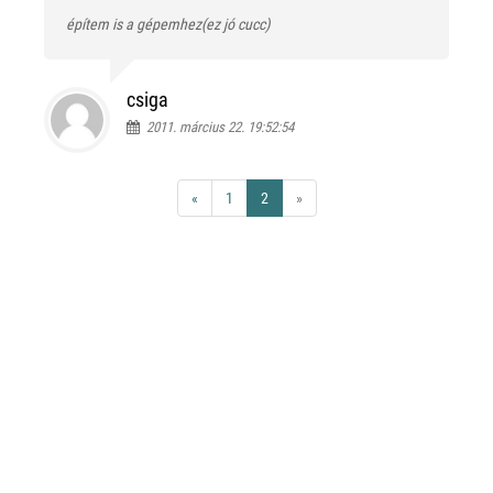
építem is a gépemhez(ez jó cucc)
csiga
2011. március 22. 19:52:54
«
1
2
»