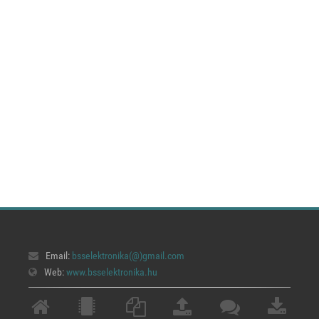
Email:
bsselektronika(@)
gmail.com
Web:
www.bsselektronika.hu