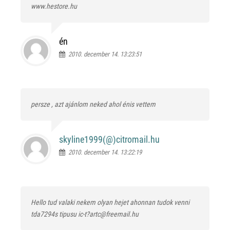
www.hestore.hu
én
2010. december 14. 13:23:51
persze , azt ajánlom neked ahol énis vettem
skyline1999(@)
citromail.hu
2010. december 14. 13:22:19
Hello tud valaki nekem olyan hejet ahonnan tudok venni
tda7294s tipusu ic-t?artc@freemail.hu