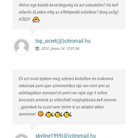
Ahhoz egy kisebb keverőegység és azt utánakötni? Ha kell
előerős.tő,akkor elég az effektpedál erősítése? (korg ax5g)
KÖSZI!
top_sicret(@)
citromail.hu
2010. június 14. 13:01:04
Én ezt most építem meg sztereó kivitelben és mákomra
rokonnak pont ojan szimmetrikus táp van mint ami az
adatlapjában szerepel és pont van rajta egy 5 voltos
kivezetés aminek az előerősítő meghajtására kell mennie
..gyerekek ha ezzel nem töröm ki az ablakot akkor
semmivel
skyline1999(@)
citromail.hu