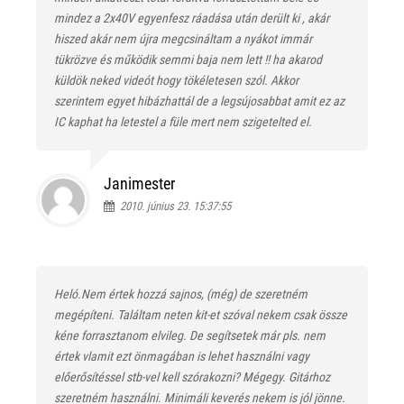
mindez a 2x40V egyenfesz ráadása után derült ki , akár
hiszed akár nem újra megcsináltam a nyákot immár
tükrözve és működik semmi baja nem lett !! ha akarod
küldök neked videót hogy tökéletesen szól. Akkor
szerintem egyet hibázhattál de a legsújosabbat amit ez az
IC kaphat ha letestel a füle mert nem szigetelted el.
Janimester
2010. június 23. 15:37:55
Heló.Nem értek hozzá sajnos, (még) de szeretném
megépíteni. Találtam neten kit-et szóval nekem csak össze
kéne forrasztanom elvileg. De segítsetek már pls. nem
értek vlamit ezt önmagában is lehet használni vagy
előerősítéssel stb-vel kell szórakozni? Mégegy. Gitárhoz
szeretném használni. Minimáli keverés nekem is jól jönne.