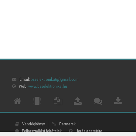
Email:
bsselektronika(@)
gmail.com
Web:
www.bsselektronika.hu
Vendégkönyv
Partnerek
Felhasználási feltételek
Ugrás a tetejére