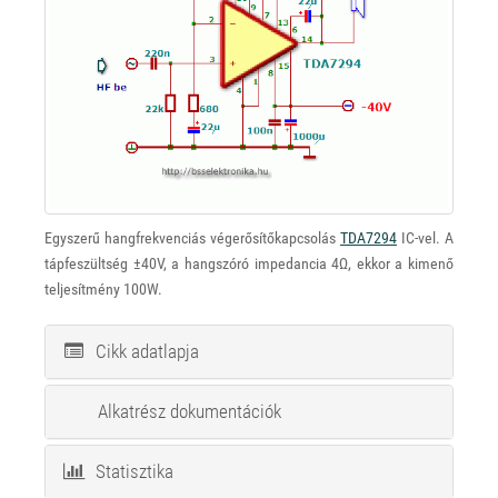
Egyszerű hangfrekvenciás végerősítőkapcsolás
TDA7294
IC-vel. A
tápfeszültség ±40V, a hangszóró impedancia 4Ω, ekkor a kimenő
teljesítmény 100W.
Cikk adatlapja
Alkatrész dokumentációk
Statisztika