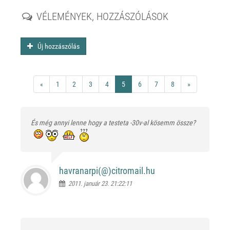
VÉLEMÉNYEK, HOZZÁSZÓLÁSOK
Új hozzászólás
«
1
2
3
4
5
6
7
8
»
És még annyi lenne hogy a testeta -30v-al kösemm össze?
havranarpi(@)
citromail.hu
2011. január 23. 21:22:11