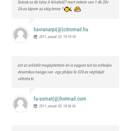
Srácok ez kb hány A felvételű? mert nekem van 1 db 20v
2A-os tápom az elég lenne ?
havranarpi(@)
citromail.hu
2011. január 23. 19:19:18
ezt az erősítőt megépítettem én is nagyon tuti és erőteljes
dinamikus hangja van. egy philips fa 320-as végfokját
váltotta ki.
fa-somat(@)
hotmail.com
2011. január 20. 18:56:26