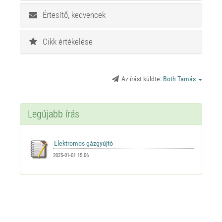
Értesítő, kedvencek
Cikk értékelése
Az írást küldte:
Both Tamás
Legújabb írás
2025-01-01 15:06