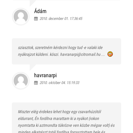
Ádám
2010. december 01. 17:36:45
sziasztok, szeretném kérdezni hogy tud -e valaki ide
nyákrajzot küldeni. köszi. havranarpi@citromail.hu ...
havranarpi
2010. október 04. 15:19:33
Miszter elég érdekes lehet hogy egy csavarhúzótól
eldurrant, Én fordítva marattam ki a nyákot (rokon
nyomtatta ki aztmondta tükrözve ven közbe mégse volt) és
minden alkatrészt totál fordítva forrasztottam bele és