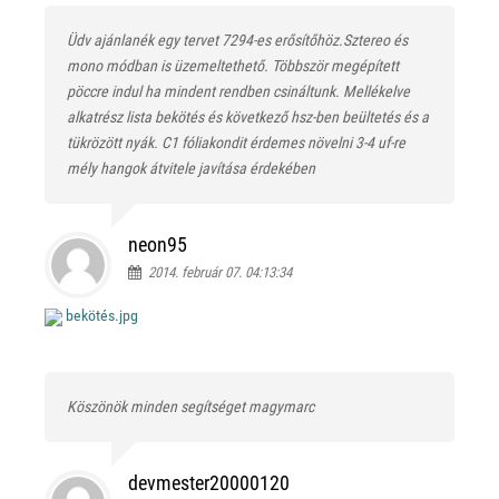
Üdv ajánlanék egy tervet 7294-es erősítőhöz.Sztereo és
mono módban is üzemeltethető. Többször megépített
pöccre indul ha mindent rendben csináltunk. Mellékelve
alkatrész lista bekötés és következő hsz-ben beültetés és a
tükrözött nyák. C1 fóliakondit érdemes növelni 3-4 uf-re
mély hangok átvitele javítása érdekében
neon95
2014. február 07. 04:13:34
bekötés.jpg
Köszönök minden segítséget magymarc
devmester20000120