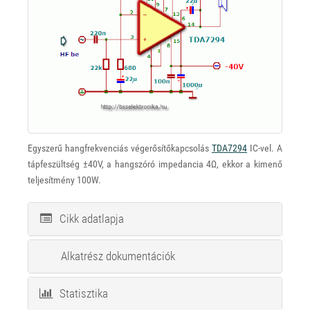
Egyszerű hangfrekvenciás végerősítőkapcsolás
TDA7294
IC-vel. A
tápfeszültség ±40V, a hangszóró impedancia 4Ω, ekkor a kimenő
teljesítmény 100W.
Cikk adatlapja
Alkatrész dokumentációk
Statisztika