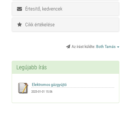
Értesítő, kedvencek
Cikk értékelése
Az írást küldte:
Both Tamás
Legújabb írás
2025-01-01 15:06