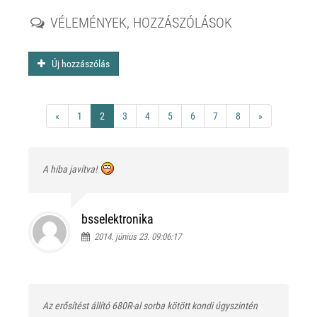
VÉLEMÉNYEK, HOZZÁSZÓLÁSOK
Új hozzászólás
«
1
2
3
4
5
6
7
8
»
A hiba javítva!
bsselektronika
2014. június 23. 09:06:17
Az erősítést állító 680R-al sorba kötött kondi úgyszintén