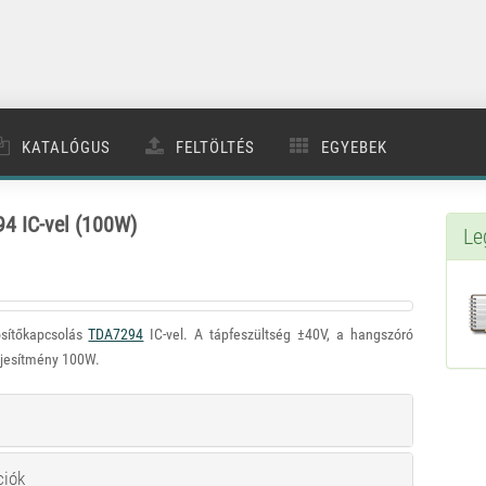
KATALÓGUS
FELTÖLTÉS
EGYEBEK
4 IC-vel (100W)
Le
ősítőkapcsolás
TDA7294
IC-vel. A tápfeszültség ±40V, a hangszóró
ljesítmény 100W.
ciók