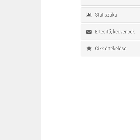
Statisztika
Értesítő, kedvencek
Cikk értékelése