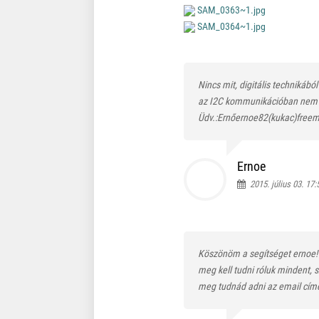
SAM_0363~1.jpg
SAM_0364~1.jpg
Nincs mit, digitális technikábó
az I2C kommunikációban nem va
Üdv.:Ernőernoe82(kukac)freem
Ernoe
2015. július 03. 17:
Köszönöm a segítséget ernoe
meg kell tudni róluk mindent,
meg tudnád adni az email cím