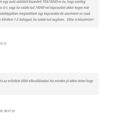
em egy autó rádióból kiszedett TDA7404D-m és, hogy esetleg
az íc-t, vagy ha valaki tud 7404D-vel kapcsolást akkor tegye már
adatlapjában megtaláltam egy kapcsolást de szerintem ez csak
 bővíteni 1-2 dologgal, ha valaki tud segítsen.
Előre is köszönöm!
15:13
s az erősítést állító ellenállásokat.Ha minden jó akkor lehet hogy
8. 08:01:53