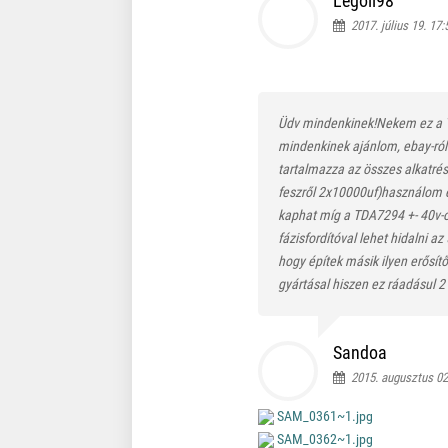
Legoli98
2017. július 19. 17:
Üdv mindenkinek!Nekem ez a 
mindenkinek ajánlom, ebay-ról r
tartalmazza az összes alkatrés
feszről 2x10000uf)használom é
kaphat míg a TDA7294 +- 40v-
fázisfordítóval lehet hidalni 
hogy építek másik ilyen erősít
gyártásal hiszen ez ráadásul 2
Sandoa
2015. augusztus 02.
SAM_0361~1.jpg
SAM_0362~1.jpg