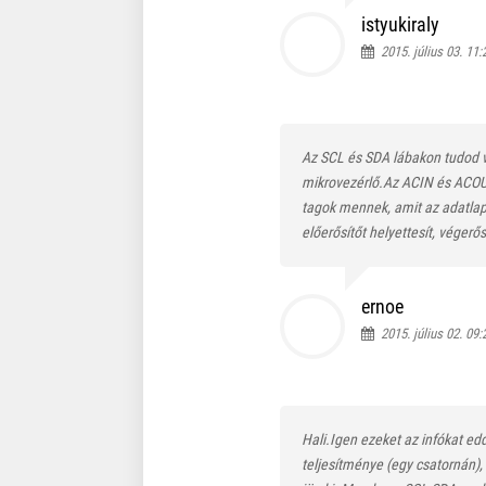
istyukiraly
2015. július 03. 11:
Az SCL és SDA lábakon tudod ve
mikrovezérlő.Az ACIN és ACOU
tagok mennek, amit az adatlap
előerősítőt helyettesít, végerős
ernoe
2015. július 02. 09:
Hali.Igen ezeket az infókat ed
teljesítménye (egy csatornán),