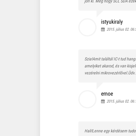
jön ki. Meg hogy SCL SDA ezek
istyukiraly
2015. július 02. 06:
Szia!Amit találtál IC-t tud han
amelyiket akarod, és van kisj
vezérelni mikrovezérlővel.Üdv.
ernoe
2015. július 02. 06:
Hali!Lenne egy kérdésem tudo