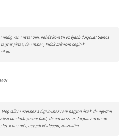
l mindig van mit tanulni, nehéz követni az újabb dolgokat.Sajnos
gyok jártas, de amiben, tudok szívesen segítek.
ail.hu
55:24
!
Megvallom ezekhez a digi ic-khez nem nagyon értek, de egyszer
 szóval tanulmányozom őket,
de am hasznos dolgok. Am ernoe
edet, lenne még egy pár kérdésem, köszönöm.