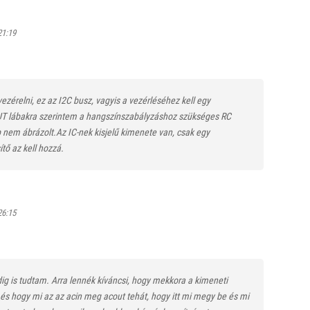
21:19
zérelni, ez az I2C busz, vagyis a vezérléséhez kell egy
T lábakra szerintem a hangszínszabályzáshoz szükséges RC
 nem ábrázolt.Az IC-nek kisjelű kimenete van, csak egy
ítő az kell hozzá.
26:15
dig is tudtam. Arra lennék kíváncsi, hogy mekkora a kimeneti
 és hogy mi az az acin meg acout tehát, hogy itt mi megy be és mi