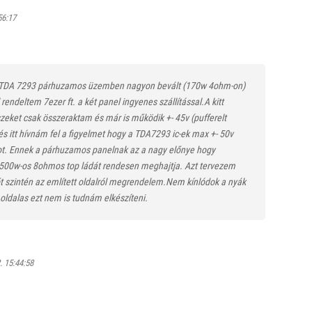
56:17
TDA 7293 párhuzamos üzemben nagyon bevált (170w 4ohm-on)
endeltem 7ezer ft. a két panel ingyenes szállítással.A kitt
zeket csak összeraktam és már is működik +- 45v (pufferelt
s itt hívnám fel a figyelmet hogy a TDA7293 ic-ek max +- 50v
ot. Ennek a párhuzamos panelnak az a nagy előnye hogy
az 500w-os 8ohmos top ládát rendesen meghajtja. Azt tervezem
őt szintén az említett oldalról megrendelem.Nem kínlódok a nyák
 oldalas ezt nem is tudnám elkészíteni.
 15:44:58