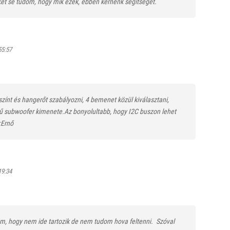
et se tudom, hogy mik ezek, ebben kérnénk segítséget.
55:57
gszínt és hangerőt szabályozni, 4 bemenet közül kiválasztani,
elű subwoofer kimenete.Az bonyolultabb, hogy I2C buszon lehet
:Ernő
19:34
m, hogy nem ide tartozik de nem tudom hova feltenni.
Szóval