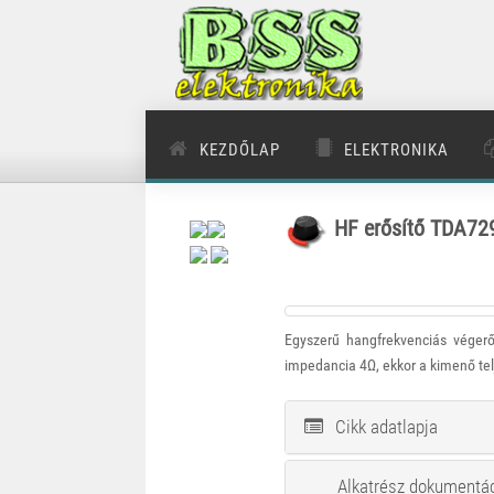
KEZDŐLAP
ELEKTRONIKA
HF erősítő TDA729
Egyszerű hangfrekvenciás véger
impedancia 4Ω, ekkor a kimenő te
Cikk adatlapja
Alkatrész dokumentá