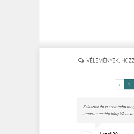
VÉLEMÉNYEK, HOZ
«
1
Sziasztok én is szeretném meg
rendszer esetén hány VA-os tr