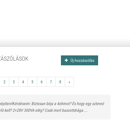
ZÁSZÓLÁSOK
Új hozzászólás
2
3
4
5
6
7
8
»
építeni!Kérdéseim: Biztosan bírja a 4ohmot? És hogy egy sztereó
afó kell? 2×28V 300VA elég? Csak mert baszottdrága....