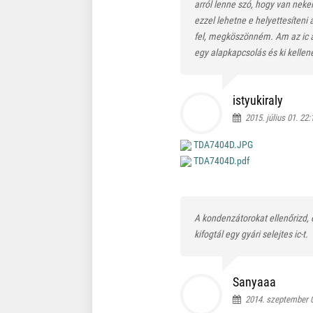
arról lenne szó, hogy van nek
ezzel lehetne e helyettesíteni 
fel, megköszönném. Am az ic 
egy alapkapcsolás és ki kellene
istyukiraly
2015. július 01. 22:
TDA7404D.JPG
TDA7404D.pdf
A kondenzátorokat ellenőrizd, é
kifogtál egy gyári selejtes ic-t.
Sanyaaa
2014. szeptember 0