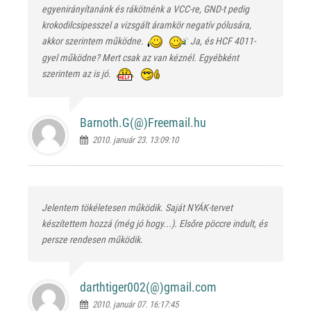
egyenirányítanánk és rákötnénk a VCC-re, GND-t pedig
krokodilcsipesszel a vizsgált áramkör negatív pólusára,
akkor szerintem működne.
Ja, és HCF 4011-
gyel működne? Mert csak az van kéznél. Egyébként
szerintem az is jó.
Barnoth.G(@)
Freemail.hu
2010. január 23. 13:09:10
Jelentem tökéletesen működik. Saját NYÁK-tervet
készítettem hozzá (még jó hogy...). Elsőre pöccre indult, és
persze rendesen működik.
darthtiger002(@)
gmail.com
2010. január 07. 16:17:45