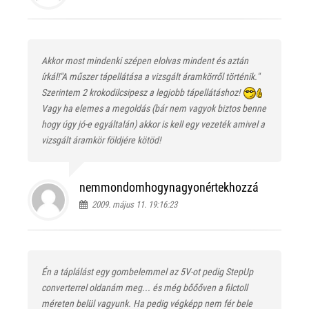
Akkor most mindenki szépen elolvas mindent és aztán
írkál!"A műszer tápellátása a vizsgált áramkörről történik."
Szerintem 2 krokodilcsipesz a legjobb tápellátáshoz!
Vagy ha elemes a megoldás (bár nem vagyok biztos benne
hogy úgy jó-e egyáltalán) akkor is kell egy vezeték amivel a
vizsgált áramkör földjére kötöd!
nemmondomhogynagyonértekhozzá
2009. május 11. 19:16:23
Én a táplálást egy gombelemmel az 5V-ot pedig StepUp
converterrel oldanám meg... és még bőőőven a filctoll
méreten belül vagyunk. Ha pedig végképp nem fér bele