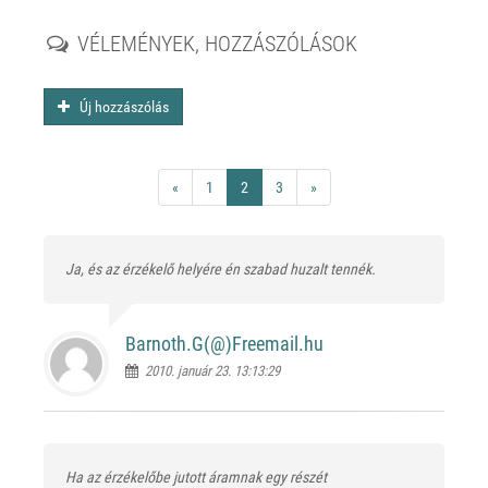
VÉLEMÉNYEK, HOZZÁSZÓLÁSOK
Új hozzászólás
«
1
2
3
»
Ja, és az érzékelő helyére én szabad huzalt tennék.
Barnoth.G(@)
Freemail.hu
2010. január 23. 13:13:29
Ha az érzékelőbe jutott áramnak egy részét