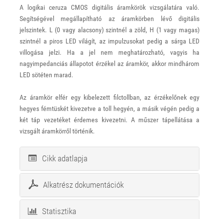
A logikai ceruza CMOS digitális áramkörök vizsgálatára való.
Segítségével megállapítható az áramkörben lévő digitális
jelszintek. L (0 vagy alacsony) szintnél a zöld, H (1 vagy magas)
szintnél a piros LED világít, az impulzusokat pedig a sárga LED
villogása jelzi. Ha a jel nem meghatározható, vagyis ha
nagyimpedanciás állapotot érzékel az áramkör, akkor mindhárom
LED sötéten marad.
Az áramkör elfér egy kibelezett filctollban, az érzékelőnek egy
hegyes fémtüskét kivezetve a toll hegyén, a másik végén pedig a
két táp vezetéket érdemes kivezetni. A műszer tápellátása a
vizsgált áramkörről történik.
Cikk adatlapja
Alkatrész dokumentációk
Statisztika