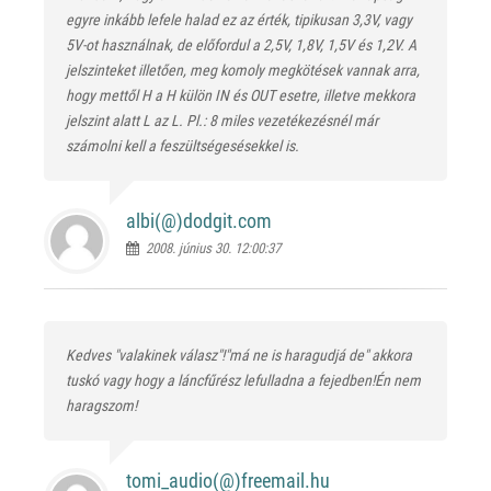
egyre inkább lefele halad ez az érték, tipikusan 3,3V, vagy
5V-ot használnak, de előfordul a 2,5V, 1,8V, 1,5V és 1,2V. A
jelszinteket illetően, meg komoly megkötések vannak arra,
hogy mettől H a H külön IN és OUT esetre, illetve mekkora
jelszint alatt L az L. Pl.: 8 miles vezetékezésnél már
számolni kell a feszültségesésekkel is.
albi(@)
dodgit.com
2008. június 30. 12:00:37
Kedves "valakinek válasz"!"má ne is haragudjá de" akkora
tuskó vagy hogy a láncfűrész lefulladna a fejedben!Én nem
haragszom!
tomi_audio(@)
freemail.hu