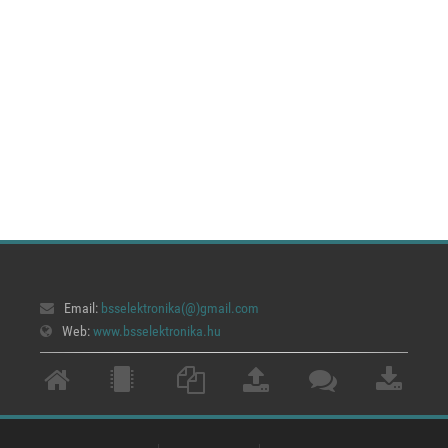
Email:
bsselektronika(@)
gmail.com
Web:
www.bsselektronika.hu