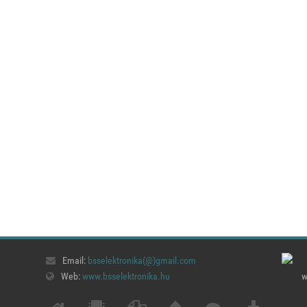
Email:
bsselektronika(@)
gmail.com
Web:
www.bsselektronika.hu