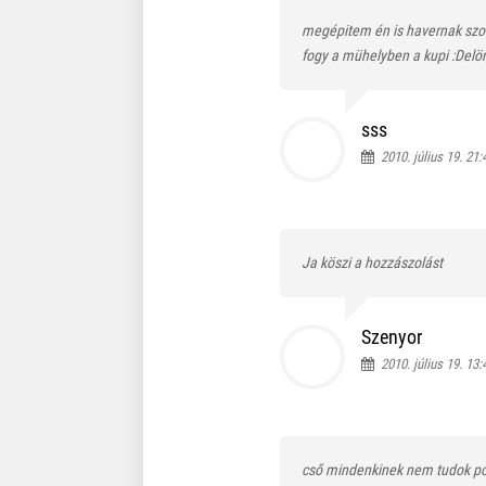
megépitem én is havernak szol
fogy a mühelyben a kupi :Delö
sss
2010. július 19. 21:
Ja köszi a hozzászolást
Szenyor
2010. július 19. 13:
cső mindenkinek nem tudok pont