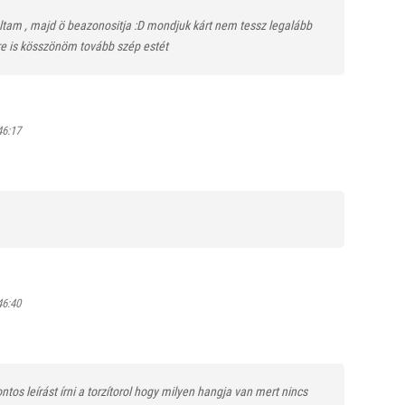
tam , majd ö beazonositja :D mondjuk kárt nem tessz legalább
re is kösszönöm tovább szép estét
46:17
46:40
os leírást írni a torzítorol hogy milyen hangja van mert nincs