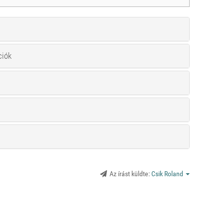
ciók
Az írást küldte:
Csik Roland