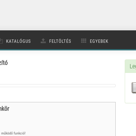
KATALÓGUS
FELTÖLTÉS
EGYEBEK
zító
Le
mkör
 működő funkció!