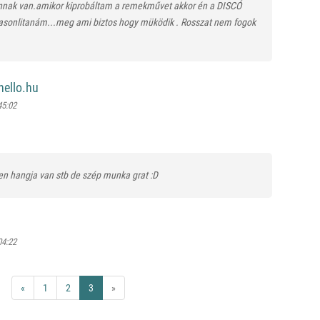
annak van.amikor kiprobáltam a remekművet akkor én a DISCÓ
asonlitanám...meg ami biztos hogy müködik . Rosszat nem fogok
hello.hu
45:02
yen hangja van stb de szép munka grat :D
04:22
«
1
2
3
»