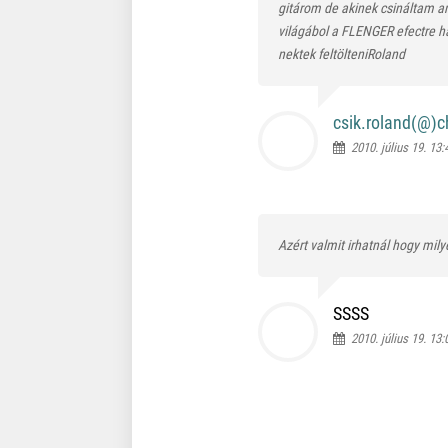
gitárom de akinek csináltam 
világábol a FLENGER efectre h
nektek feltölteniRoland
csik.roland(@)
c
2010. július 19. 13:
Azért valmit irhatnál hogy mil
SSSS
2010. július 19. 13: