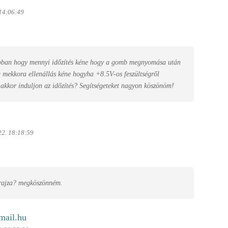
14:06:49
abban hogy mennyi időzítés kéne hogy a gomb megnyomása után
g mekkora ellenállás kéne hogyha +8.5V-os feszültségről
akkor induljon az időzítés? Segítségeteket nagyon köszönöm!
22. 18:18:59
 rajza? megköszönném.
mail.hu