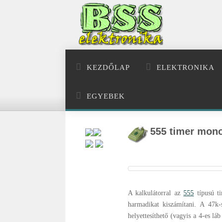
KEZDŐLAP
ELEKTRONIKA
EGYEBEK
555 timer mono
A kalkulátorral az
555
típusú t
harmadikat kiszámítani. A 47k-s
helyettesíthető (vagyis a 4-es l