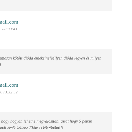
mail.com
. 00:09:43
amosan kötött dióda érdekelne!Milyen dióda legyen és milyen
!
mail.com
0. 13:32:52
i hogy hogyan lehetne megvalósítani aztat hogy 5 percre
ndi érték kellene.Előre is köszönöm!!!