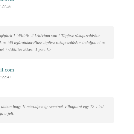
9:27:20
gépitek 1 időzítőt. 2 kritérium van ! Tápfesz rákapcsoláskor
k az idő lejáratakor.Plusz tápfesz rakapcsoláskor induljon el az
het ??Időzités 30sec- 1 perc kb
il.com
9:22:47
 abban hogy 1í másodpercig szeretnék villogtatni egy 12 v led
ja a jelt.