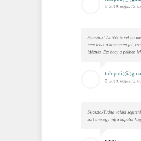
2019. május 12. 0
Sziasztok! Az 555 ic vel ha me
nem lehet a kimeneten jel, csa
időzítés. Ezt hocy a pekben le
tolopoti(@)
gma
2019. május 12. 0
SziasztokTudna valaki segiteni
sort ami egy infra kaputól kap
nagy