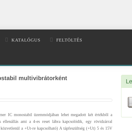
KATALÓGUS
FELTÖLTÉS
stabil multivibrátorként
Le
imer IC monostabil üzemmódjában lehet megadott két értékből a
 ellenállás ami a 4-es reset lábra kapcsolódik, egy rövidzárral
áb közvetlenül a +Ut-re kapcsolható) A tápfeszültség (+Ut) 5 és 15V