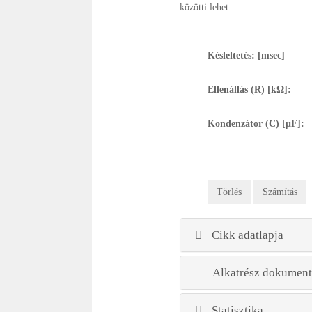
közötti lehet.
Késleltetés: [msec]
Ellenállás (R) [kΩ]:
Kondenzátor (C) [μF]:
Cikk adatlapja
Alkatrész dokument
Statisztika