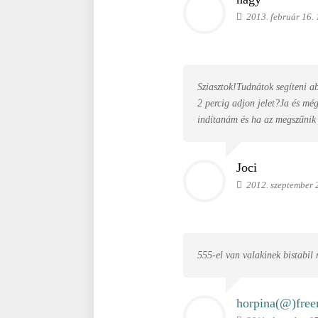
2013. február 16. 
Sziasztok!Tudnátok segíteni 
2 percig adjon jelet?Ja és mé
indítanám és ha az megszűnik 
Joci
2012. szeptember 
555-el van valakinek bistabil
horpina(@)
free