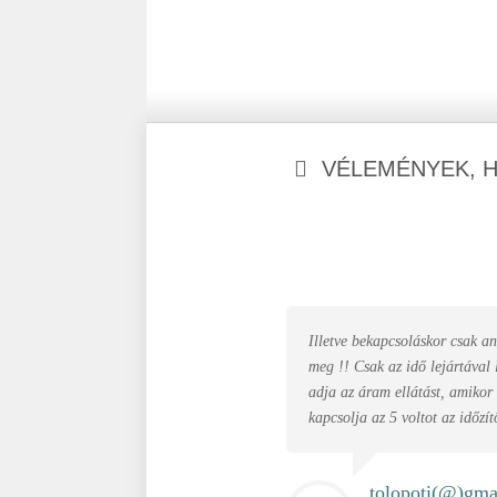
VÉLEMÉNYEK, 
Illetve bekapcsoláskor csak ann
meg !! Csak az idő lejártával
adja az áram ellátást, amikor e
kapcsolja az 5 voltot az időzít
tolopoti(@)
gma