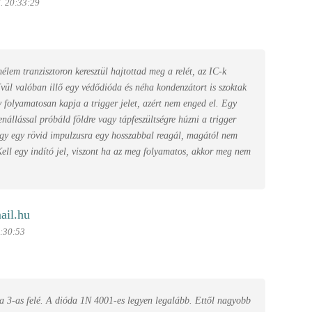
. 20:33:29
mélem tranzisztoron keresztül hajtottad meg a relét, az IC-k
ívül valóban illő egy védődióda és néha kondenzátort is szoktak
y folyamatosan kapja a trigger jelet, azért nem enged el. Egy
állással próbáld földre vagy tápfeszültségre húzni a trigger
ogy egy rövid impulzusra egy hosszabbal reagál, magától nem
Kell egy indító jel, viszont ha az meg folyamatos, akkor meg nem
ail.hu
2:30:53
 a 3-as felé. A dióda 1N 4001-es legyen legalább. Ettől nagyobb