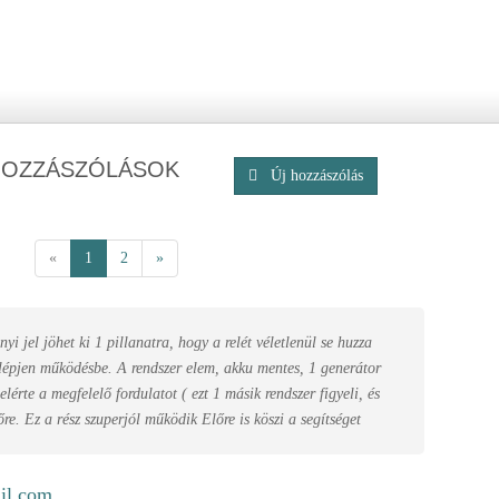
HOZZÁSZÓLÁSOK
Új hozzászólás
«
1
2
»
yi jel jöhet ki 1 pillanatra, hogy a relét véletlenül se huzza
 lépjen működésbe. A rendszer elem, akku mentes, 1 generátor
lérte a megfelelő fordulatot ( ezt 1 másik rendszer figyeli, és
őre. Ez a rész szuperjól működik Előre is köszi a segítséget
il.com