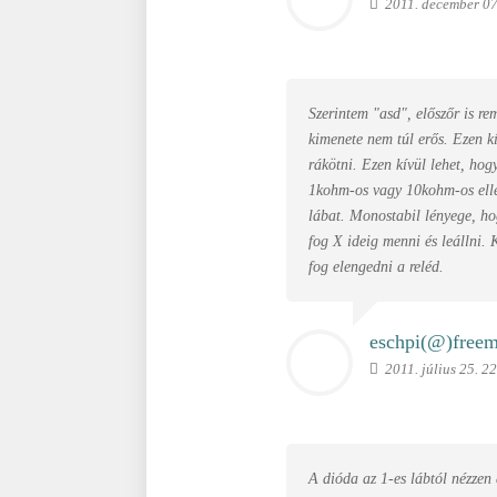
2011. december 07
Szerintem "asd", előszőr is re
kimenete nem túl erős. Ezen k
rákötni. Ezen kívül lehet, hog
1kohm-os vagy 10kohm-os ellen
lábat. Monostabil lényege, h
fog X ideig menni és leállni. 
fog elengedni a reléd.
eschpi(@)
freem
2011. július 25. 2
A dióda az 1-es lábtól nézzen