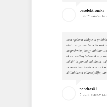
bsselektronika
2016. október 18.
nem egészen világos a problém
alatt, vagy már terhelés nélkü
megmérném, hogy valóban csak
akkor esetleg betennék egy sor
nélkül is gondok adódnak, akk
bemenő feszt kezdeném csökken
különbözetét eldisszipálja, am
nandras01
2016. október 18.