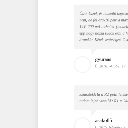
Üdv! Ezzel, és hasonló kapcs
ncm, de fél óra-10 perc a max 
14V, 200 mA terhelés. (modell
épp hogy hozzá tudok érni a h
áramkör. Kérek segítséget! Gy
gyuraas
2016. október 17.
Sziasztok!Ha a R2 potit lete
tudom lejeb vinni!Az R1 = 24
asako85
2015. február 07. 