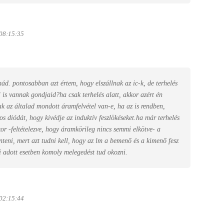
 08:15:35
ád. pontosabban azt értem, hogy elszállnak az ic-k, de terhelés
l is vannak gondjaid?ha csak terhelés alatt, akkor azért én
 az általad mondott áramfelvétel van-e, ha az is rendben,
os diódát, hogy kivédje az induktív feszlökéseket.ha már terhelés
or -feltételezve, hogy áramkörileg nincs semmi elkötve- a
teni, mert azt tudni kell, hogy az lm a bemenő és a kimenő fesz
i adott esetben komoly melegedést tud okozni.
 02:15:44