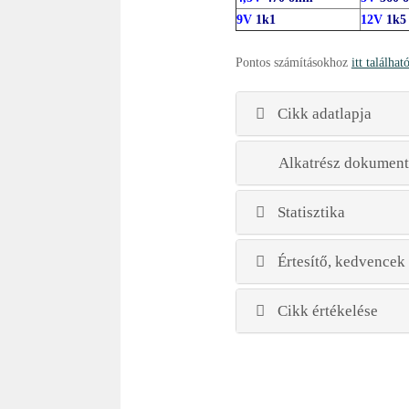
9V
1k1
12V
1k5
Pontos számításokhoz
itt találhat
Cikk adatlapja
Alkatrész dokument
Statisztika
Értesítő, kedvencek
Cikk értékelése