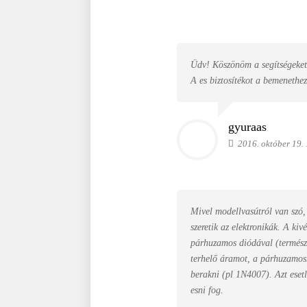
Üdv! Köszönöm a segítségeket,
A es biztosítékot a bemenethe
gyuraas
2016. október 19.
Mivel modellvasútról van szó, 
szeretik az elektronikák. A ki
párhuzamos diódával (természe
terhelő áramot, a párhuzamosn
berakni (pl 1N4007). Azt eset
esni fog.