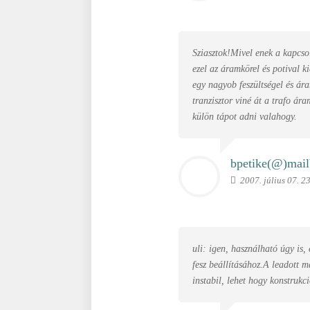
Sziasztok!Mivel enek a kapcsol
ezel az áramkörel és potival k
egy nagyob feszültségel és ár
tranzisztor viné át a trafo ár
külön tápot adni valahogy.
bpetike(@)
mail
2007. július 07. 2
uli: igen, használható úgy is,
fesz beállításához.A leadott 
instabil, lehet hogy konstrukc