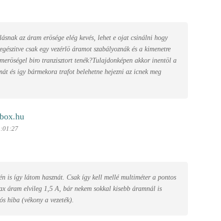
ásnak az áram erösége elég kevés, lehet e ojat csinálni hogy
iegészitve csak egy vezérlö áramot szabályoznák és a kimenetre
ameröségel biro tranzisztort tenék?Tulajdonképen akkor inentöl a
amát és igy bármekora trafot belehetne hejezni az icnek meg
box.hu
3:01:27
 én is így látom hasznát. Csak így kell mellé multiméter a pontos
max áram elvileg 1,5 A, bár nekem sokkal kisebb áramnál is
iós hiba (vékony a vezeték).