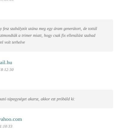
egy fesz szabályzót utána meg egy áram generátort, de tottál
ztmondták a trimer miatt, hogy csak fix ellenálást szabad
el volt terhelve
ail.hu
18:12:30
tó tápegységet akarsz, akkor ezt próbáld ki:
yahoo.com
11:10:33