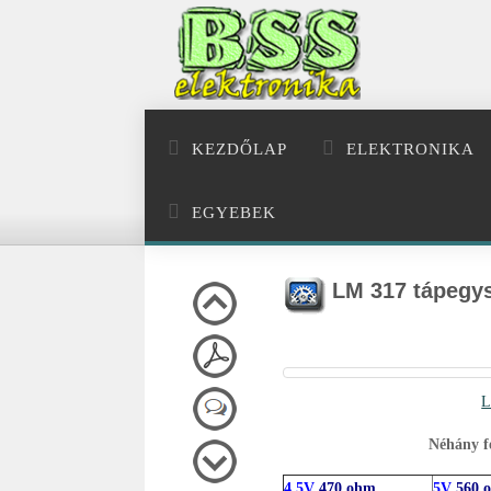
KEZDŐLAP
ELEKTRONIKA
EGYEBEK
LM 317 tápegys
L
Néhány fe
4,5V
470 ohm
5V
560 