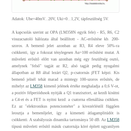
Adatok: Ube=40mV...20V, Uki=0...1,2V, tápfeszültség 5V.
A kapcsolás szerint az OPA (LM358N egyik fele) - R5, R6, C2
visszacsatoló hálózata által beállított - AC-erősítése kb. 200-
szoros. A bemenő jelet azonban az R3, R4 eleve 50%-ra
csökkenti, így a fokozat ténylegesen Au=100 erősítést mutat. A
műveleti erősítő előtt van azonban még egy feszültség osztó,
amelynek "felső" tagját az R2, alsó tagját pedig nyugalmi
állapotban az R8 által lezárt Q2, p-csatornás jFET képzi. Kis
bemenő jelnél tehát marad a mintegy 100-szoros erősítés, de
mihelyt az
LM358
kimenő jelének értéke meghaladja a 0,6 V-ot,
a pozitív félperiódusok nyitják a Q1 tranzisztort, az kezdi kisütni
a C4-et és a FET is nyitni kezd: a csatorna ellenállása csökken.
Ez az "elektronikus potenciométer" a kivezérléstől függően
leosztja a bemenőjelet, így a kimeneti átlagamplitúdót is
csökkenti. A szabályozás dinamika tartománya 50 dB. Az
LM358
típusú műveleti erősítő másik csatornája köré épített ugyanilyen