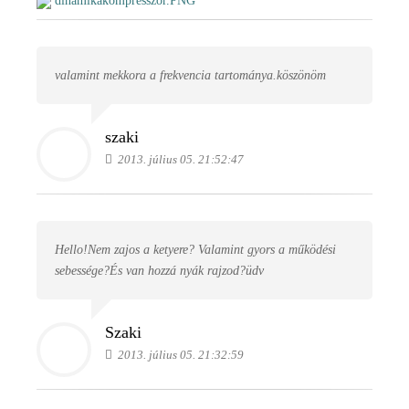
dinamikakompresszor.PNG
valamint mekkora a frekvencia tartománya.köszönöm
szaki
2013. július 05. 21:52:47
Hello!Nem zajos a ketyere? Valamint gyors a működési
sebessége?És van hozzá nyák rajzod?üdv
Szaki
2013. július 05. 21:32:59