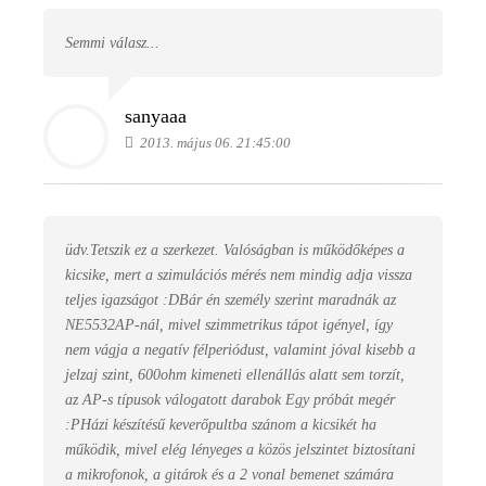
Semmi válasz...
sanyaaa
2013. május 06. 21:45:00
üdv.Tetszik ez a szerkezet. Valóságban is működőképes a
kicsike, mert a szimulációs mérés nem mindig adja vissza
teljes igazságot :DBár én személy szerint maradnák az
NE5532AP-nál, mivel szimmetrikus tápot igényel, így
nem vágja a negatív félperiódust, valamint jóval kisebb a
jelzaj szint, 600ohm kimeneti ellenállás alatt sem torzít,
az AP-s típusok válogatott darabok Egy próbát megér
:PHázi készítésű keverőpultba szánom a kicsikét ha
működik, mivel elég lényeges a közös jelszintet biztosítani
a mikrofonok, a gitárok és a 2 vonal bemenet számára