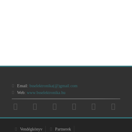
Email:
bsselektronika(@)
gmail.com
Web:
www.bsselektronika.hu
Vendégkönyv
Partnerek