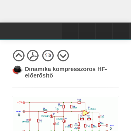
Dinamika kompresszoros HF-
előerősítő