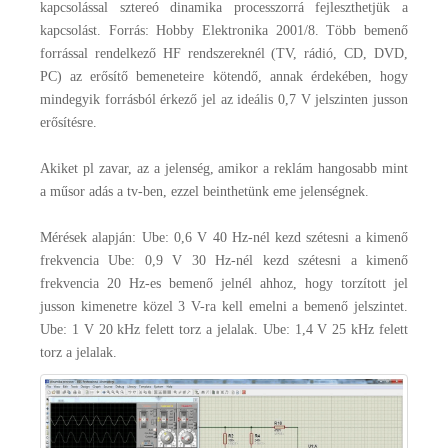
kapcsolással sztereó dinamika processzorrá fejleszthetjük a
kapcsolást. Forrás: Hobby Elektronika 2001/8. Több bemenő
forrással rendelkező HF rendszereknél (TV, rádió, CD, DVD,
PC) az erősítő bemeneteire kötendő, annak érdekében, hogy
mindegyik forrásból érkező jel az ideális 0,7 V jelszinten jusson
erősítésre.
Akiket pl zavar, az a jelenség, amikor a reklám hangosabb mint
a műsor adás a tv-ben, ezzel beinthetünk eme jelenségnek.
Mérések alapján: Ube: 0,6 V 40 Hz-nél kezd szétesni a kimenő
frekvencia Ube: 0,9 V 30 Hz-nél kezd szétesni a kimenő
frekvencia 20 Hz-es bemenő jelnél ahhoz, hogy torzított jel
jusson kimenetre közel 3 V-ra kell emelni a bemenő jelszintet.
Ube: 1 V 20 kHz felett torz a jelalak. Ube: 1,4 V 25 kHz felett
torz a jelalak.