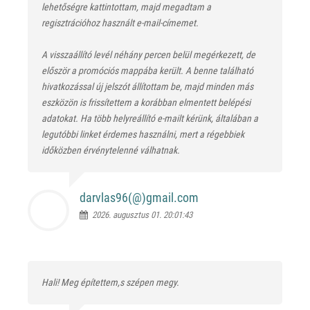
lehetőségre kattintottam, majd megadtam a
regisztrációhoz használt e-mail-címemet.
A visszaállító levél néhány percen belül megérkezett, de
először a promóciós mappába került. A benne található
hivatkozással új jelszót állítottam be, majd minden más
eszközön is frissítettem a korábban elmentett belépési
adatokat. Ha több helyreállító e-mailt kérünk, általában a
legutóbbi linket érdemes használni, mert a régebbiek
időközben érvénytelenné válhatnak.
darvlas96(@)
gmail.com
2026. augusztus 01. 20:01:43
Hali! Meg építettem,s szépen megy.