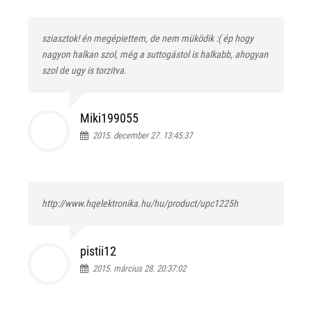
sziasztok! én megépiettem, de nem müködik :( ép hogy
nagyon halkan szol, még a suttogástol is halkabb, ahogyan
szol de ugy is torzitva.
Miki199055
2015. december 27. 13:45:37
http://www.hqelektronika.hu/hu/product/upc1225h
pistii12
2015. március 28. 20:37:02