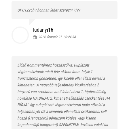
UPC1225h-t honnan lehet szerezni ????
ludanyi16
2014. február 27. 08:24:54
Előző Kommentárhoz hozzászólva: Duplázott
végtranzisztorok miatt fele akkora áram folyik 1
tranzisztoron (jóesetben) így kisebb ellenállást elvisel a
kimeneten. A nagyobb teljesítmény kicsikaráshoz 2
tényező van szerintem amit lehet nézni 1, tápfeszültség
növelése HA BÍRJA! 2, kimeneti ellenállás csökkentése HA
BÍRJA!. így a duplázott végtranzisztorral tudja növelni a
teljesítményét DE a kimeneti ellenállást csökkenteni kell
hozzá (Hangszórók párhuzam kötése vagy kisebb
impedanciájú hangszóró).SZERINTEM! Javítson valaki ha