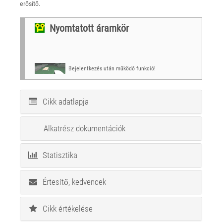
erősítő.
Nyomtatott áramkör
Bejelentkezés után működő funkció!
Cikk adatlapja
Alkatrész dokumentációk
Statisztika
Értesítő, kedvencek
Cikk értékelése