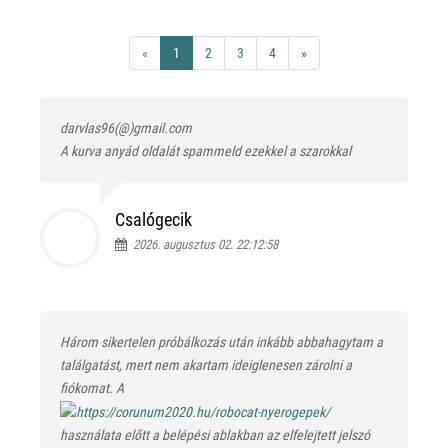
«
1
2
3
4
»
darvlas96(@)gmail.com
A kurva anyád oldalát spammeld ezekkel a szarokkal
Csalógecik
2026. augusztus 02. 22:12:58
Három sikertelen próbálkozás után inkább abbahagytam a
találgatást, mert nem akartam ideiglenesen zárolni a
fiókomat. A
használata előtt a belépési ablakban az elfelejtett jelszó