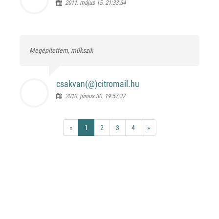
2011. május 15. 21:33:34
Megépítettem, műkszik
csakvan(@)
citromail.hu
2010. június 30. 19:57:37
«
1
2
3
4
»