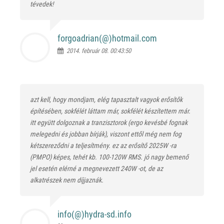
tévedek!
forgoadrian(@)
hotmail.com
2014. február 08. 00:43:50
azt kell, hogy mondjam, elég tapasztalt vagyok erősítők
építésében, sokfélét láttam már, sokfélét készítettem már.
itt együtt dolgoznak a tranzisztorok (ergo kevésbé fognak
melegedni és jobban bírják), viszont ettől még nem fog
kétszereződni a teljesítmény. ez az erősítő 2025W -ra
(PMPO) képes, tehét kb. 100-120W RMS. jó nagy bemenő
jel esetén elérné a megnevezett 240W -ot, de az
alkatrészek nem díjjaznák.
info(@)
hydra-sd.info