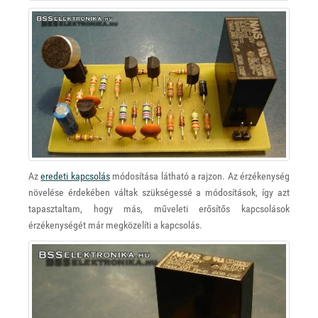
Az
eredeti kapcsolás
módosítása látható a rajzon. Az érzékenység
növelése érdekében váltak szükségessé a módosítások, így azt
tapasztaltam, hogy más, műveleti erősítős kapcsolások
érzékenységét már megközelíti a kapcsolás.