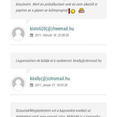
köszöném. Mert én próbálkoztam vele és nem sikerült sr
papíron se a gépen se különprogival
kistoti20(@)
freemail.hu
2011. február 18. 22:08:38
Legyenszíves vki küldje el a nyáktervet: kirally@citromail.hu
kirally(@)
citromail.hu
2011. január 31. 18:05:38
Sziasztok!Megépítettem ezt a kapcsolást ezekkel az
értékekkel amik meg vannak adva. Működik is a kapcsolás