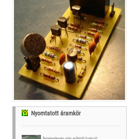
Nyomtatott áramkör
Bejelentkezés után működő funkció!