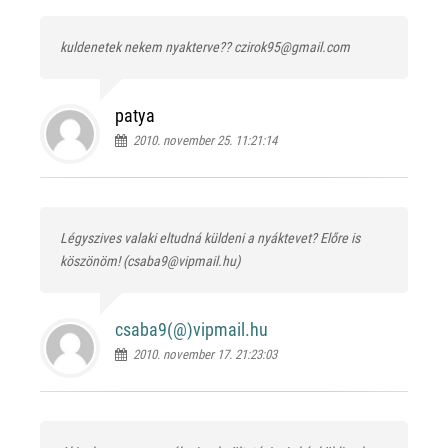
kuldenetek nekem nyakterve?? czirok95@gmail.com
patya
2010. november 25. 11:21:14
Légyszives valaki eltudná küldeni a nyáktevet? Előre is
köszönöm! (csaba9@vipmail.hu)
csaba9(@)
vipmail.hu
2010. november 17. 21:23:03