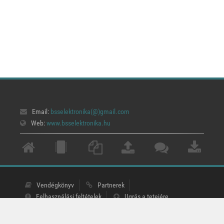
Email:
bsselektronika(@)
gmail.com
Web:
www.bsselektronika.hu
Vendégkönyv
Partnerek
Felhasználási feltételek
Ugrás a tetejére
BSS elektronika © 2000 - 2026 Bíró Sándor