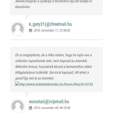
Akinek megvan a nyákrajz s beültetési rajz kér küldje el
köszönöm.
k_gery21(@)
freemail.hu
2010. november 11. 21:58:42
Én is megépítette, de a hiba nálam, hogy ha rajta van a
mikrofon tapsolhatok neki, nem kapcsol az áramkör.
Mikrofon levesz, hozzáérek kézzel a bemenethez akkor
kifogástalanul működik. (be és ki kapcsol). Mi lehet a
gond?Így néz ki az áramkör.
eurostar(@)
vipmail.hu
2010. november 04. 08:18:58