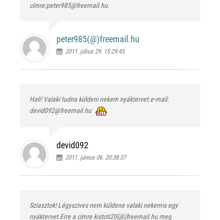
címre:peter985@freemail.hu.
peter985(@)
freemail.hu
2011. július 29. 15:29:45
Hali! Valaki tudna küldeni nekem nyáktervet.e-mail:
devid092@freemail.hu
devid092
2011. június 06. 20:38:37
Sziasztok! Légyszives nem küldene valaki nekemis egy
nyáktervet.Erre a cimre kistoti20(@)freemail.hu meg