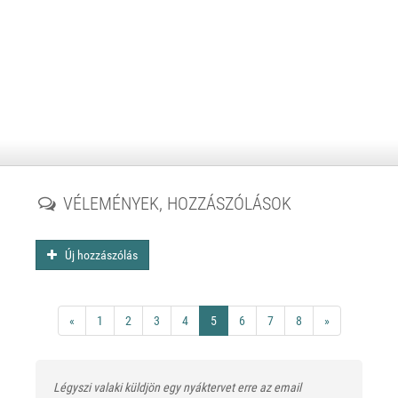
VÉLEMÉNYEK, HOZZÁSZÓLÁSOK
Új hozzászólás
«
1
2
3
4
5
6
7
8
»
Légyszi valaki küldjön egy nyáktervet erre az email