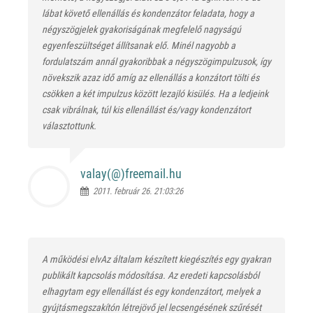
lábat követő ellenállás és kondenzátor feladata, hogy a
négyszögjelek gyakoriságának megfelelő nagyságú
egyenfeszültséget állítsanak elő. Minél nagyobb a
fordulatszám annál gyakoribbak a négyszögimpulzusok, így
növekszik azaz idő amíg az ellenállás a konzátort tölti és
csökken a két impulzus között lezajló kisülés. Ha a ledjeink
csak vibrálnak, túl kis ellenállást és/vagy kondenzátort
választottunk.
valay(@)
freemail.hu
2011. február 26. 21:03:26
A működési elvAz általam készített kiegészítés egy gyakran
publikált kapcsolás módosítása. Az eredeti kapcsolásból
elhagytam egy ellenállást és egy kondenzátort, melyek a
gyújtásmegszakítón létrejövő jel lecsengésének szűrését