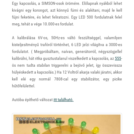
Egy kapcsolás, a SIMSON-osok örömére. Előlapnak nyákból lehet
kivágni egy korongot, azt könnyű fúrni és alakítani, majd le kell
fújni feketére, és lehet feliratozni. Egy LED 500 fordulatnak felel
meg, tehát a vége 10.000-es fordulat.
A kalibrálása 6V-os, 50Hz-es váltó feszültséggel, valamilyen
kisteljesítményű trafóról történhet, 6 LED jelzi világítva a 3000-es
fordulatot. ( Megpróbáltam, naívan, generátorról, négyszögjellel
kalibrálni, hát ritka gusztustalanul viszelkedett a kapcsolás, az
555
-
ös nem tudta stabilan triggerelni a bejövő jelet, így összevissza
hülyéskedett a kapcsolás.) Ha 12 Voltról akarja valaki járatni, akkor
kell elé egy normál 7808-cal egy stabilizátor, egy picike
hűtőfelülettel.
Autóba építhető változat
itt található.