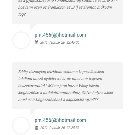
és a gyújtókábelről (a kondenzátorról) kötöm rá az ,,INPUT"-
hoz (ami ezen az áramkörön az ,,A") az áramot, működni
fog?
pm.456(@)
hotmail.com
2011. február 26. 22:45:06
Eddig viszonylag tisztában voltam a kapcsolásokkal,
találtam hozzá nyáktervet is, de most már teljesen
összekavartatok!
Miben járul hozzá Válay István
kiegészítése a fordulatszámmérőhöz, illetve helyes akkor
most az ő kiegészítésének a kapcsolási rajza???
pm.456(@)
hotmail.com
2011. február 26. 22:28:36