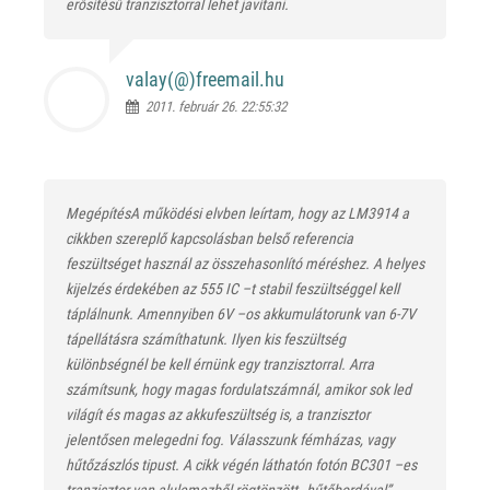
erősítésű tranzisztorral lehet javítani.
valay(@)
freemail.hu
2011. február 26. 22:55:32
MegépítésA működési elvben leírtam, hogy az LM3914 a
cikkben szereplő kapcsolásban belső referencia
feszültséget használ az összehasonlító méréshez. A helyes
kijelzés érdekében az 555 IC –t stabil feszültséggel kell
táplálnunk. Amennyiben 6V –os akkumulátorunk van 6-7V
tápellátásra számíthatunk. Ilyen kis feszültség
különbségnél be kell érnünk egy tranzisztorral. Arra
számítsunk, hogy magas fordulatszámnál, amikor sok led
világít és magas az akkufeszültség is, a tranzisztor
jelentősen melegedni fog. Válasszunk fémházas, vagy
hűtőzászlós tipust. A cikk végén láthatón fotón BC301 –es