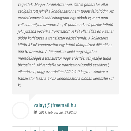
végezték. Magas fordulatszámon, illetve generátor által
szolgáltatott jelnél a kondenzátor nem tudott feltöltődni. Az
eredeti kapcsolásból elhagytam egy diódát is, mert nem
volt semmilyen szerepe.Az „A” pontra érkező pozitív felfutó
jel nyitásba vezérli a tranzisztort. A két ellenállás és a zener
dióda korlátozza a tranzisztor bázisáramát. A kollektorra
kötött 47 nF kondenzátor egy lefutó tűimpulzust állít elő az
555 IC számára. A tűimpulzus kellő nagyságát és
meredekségét a tranzisztor nagy erősítési tényezője tudja
biztosítani. Aki rendelkezik tranzisztorvizsgáló eszközzel,
ellenőrizze, hogy az erősítés 200 felett legyen. Amikor a
tranzisztor lezár a 47 nF kondenzátor a diódán keresztül sül
ki.
valay(@)
freemail.hu
2011. február 26. 21:02:07