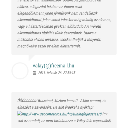
tranzisztor van alulemezből rögtönzött „hűtőbordával”
ellátva, a légszűrő házban ez éppen csak
elegendő!Amennyiben járművünk nem rendelkezik
akkumulátorral, jelen sorok írásakor még mindig az elemes,
vagy a háztartásokban gyakran előforduló AA méretű
akkumulátoros táplálás tűnik ésszerűnek. Utalva a
működési elvben leírtakra, csökkenthetjük a fényerőt,
megnövelve ezzel az elem élettartamát.
valay(@)
freemail.hu
2011. február 26. 22:54:15
ÓÓÓóóóóóh! Bocsánat, közben leesett
Akkor semmi, és
elnézést a zavarásért. De akit érdekel a nyáklap:
(ez
volt az eredeti, ez nem tartalmazza a Válay féle kapcsolást)