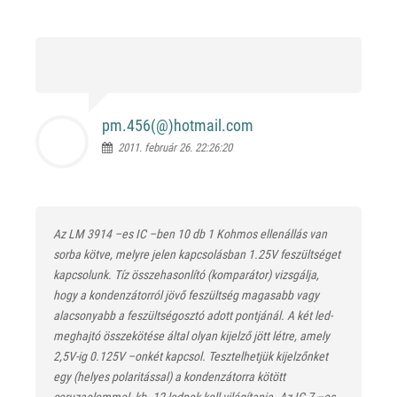
pm.456(@)
hotmail.com
2011. február 26. 22:26:20
Az LM 3914 –es IC –ben 10 db 1 Kohmos ellenállás van
sorba kötve, melyre jelen kapcsolásban 1.25V feszültséget
kapcsolunk. Tíz összehasonlító (komparátor) vizsgálja,
hogy a kondenzátorról jövő feszültség magasabb vagy
alacsonyabb a feszültségosztó adott pontjánál. A két led-
meghajtó összekötése által olyan kijelző jött létre, amely
2,5V-ig 0.125V –onkét kapcsol. Tesztelhetjük kijelzőnket
egy (helyes polaritással) a kondenzátorra kötött
ceruzaelemmel, kb. 12 lednek kell világítania. Az IC 7 –es