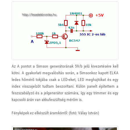
Az A pontot a Simson generátorának 59/b jelű kivezetésére kell
kötni. A gyakorlati megvalósítás során, a Simsonkoz kapott ELKA
ledes hőmérő tokjába csak a LED-eket, LED meghajtókat és egy
index visszajelzőt tudtam beszorítani. Külön panelt építettem a
feszszabályzó és a jelgenerátor számára, így egy trimmer és egy
kapcsoló árán van akkufeszültség mérőm is.
Fényképek ez elkészült áramkörről: (fotó: Válay István)