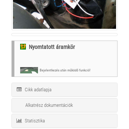
Nyomtatott áramkör
Bejelentkezés után működő funkció!
Cikk adatlapja
Alkatrész dokumentációk
Statisztika