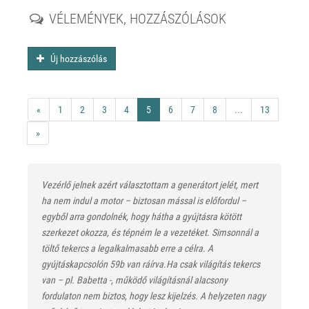
VÉLEMÉNYEK, HOZZÁSZÓLÁSOK
Új hozzászólás
«
1
2
3
4
5
6
7
8
...
13
»
Vezérlő jelnek azért választottam a generátort jelét, mert
ha nem indul a motor – biztosan mással is előfordul –
egyből arra gondolnék, hogy hátha a gyújtásra kötött
szerkezet okozza, és tépném le a vezetéket. Simsonnál a
töltő tekercs a legalkalmasabb erre a célra. A
gyújtáskapcsolón 59b van ráírva.Ha csak világítás tekercs
van – pl. Babetta -, működő világításnál alacsony
fordulaton nem biztos, hogy lesz kijelzés. A helyzeten nagy