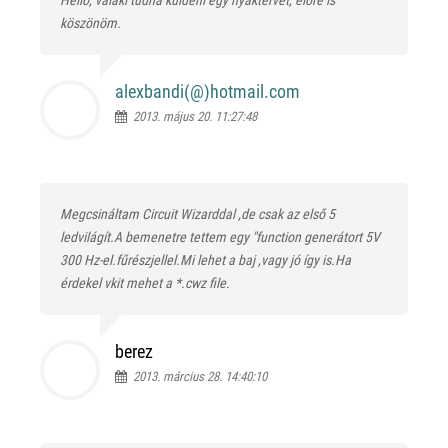
Hello, valaki tudna küldeni egy nyáktervet, előre is
köszönöm.
alexbandi(@)
hotmail.com
2013. május 20. 11:27:48
Megcsináltam Circuit Wizarddal ,de csak az első 5
ledvilágít.A bemenetre tettem egy "function generátort 5V
300 Hz-el.fűrészjellel.Mi lehet a baj ,vagy jó így is.Ha
érdekel vkit mehet a *.cwz file.
berez
2013. március 28. 14:40:10