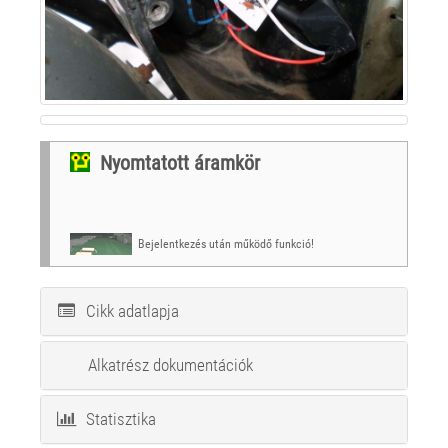
Nyomtatott áramkör
Bejelentkezés után működő funkció!
Cikk adatlapja
Alkatrész dokumentációk
Statisztika