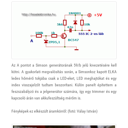
Az A pontot a Simson generátorának 59/b jelű kivezetésére kell
kötni. A gyakorlati megvalósítás során, a Simsonkoz kapott ELKA
ledes hőmérő tokjába csak a LED-eket, LED meghajtókat és egy
index visszajelzőt tudtam beszorítani. Külön panelt építettem a
feszszabályzó és a jelgenerátor számára, így egy trimmer és egy
kapcsoló árán van akkufeszültség mérőm is.
Fényképek ez elkészült áramkörről: (fotó: Válay István)