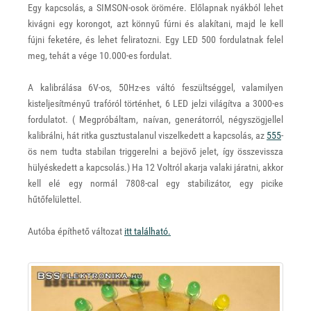
Egy kapcsolás, a SIMSON-osok örömére. Előlapnak nyákból lehet
kivágni egy korongot, azt könnyű fúrni és alakítani, majd le kell
fújni feketére, és lehet feliratozni. Egy LED 500 fordulatnak felel
meg, tehát a vége 10.000-es fordulat.
A kalibrálása 6V-os, 50Hz-es váltó feszültséggel, valamilyen
kisteljesítményű trafóról történhet, 6 LED jelzi világítva a 3000-es
fordulatot. ( Megpróbáltam, naívan, generátorról, négyszögjellel
kalibrálni, hát ritka gusztustalanul viszelkedett a kapcsolás, az
555
-
ös nem tudta stabilan triggerelni a bejövő jelet, így összevissza
hülyéskedett a kapcsolás.) Ha 12 Voltról akarja valaki járatni, akkor
kell elé egy normál 7808-cal egy stabilizátor, egy picike
hűtőfelülettel.
Autóba építhető változat
itt található.