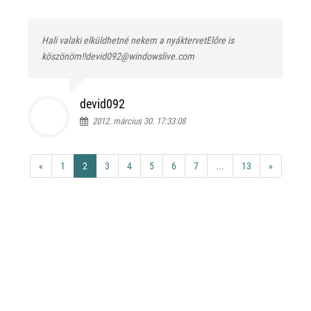
Hali valaki elküldhetné nekem a nyáktervetElőre is
köszönöm!!devid092@windowslive.com
devid092
2012. március 30. 17:33:08
«
1
2
3
4
5
6
7
...
13
»