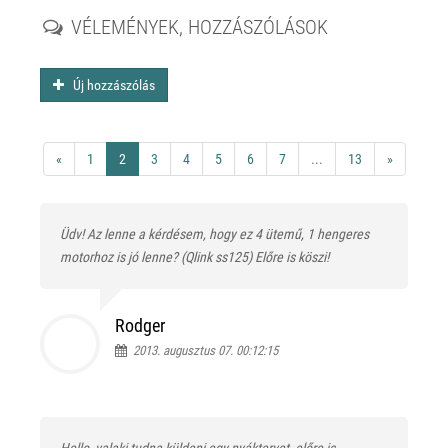
VÉLEMÉNYEK, HOZZÁSZÓLÁSOK
Új hozzászólás
«
1
2
3
4
5
6
7
...
13
»
Üdv! Az lenne a kérdésem, hogy ez 4 ütemű, 1 hengeres
motorhoz is jó lenne? (Qlink ss125) Előre is köszi!
Rodger
2013. augusztus 07. 00:12:15