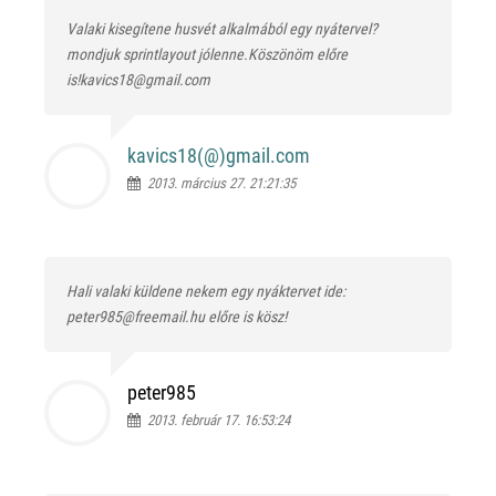
Valaki kisegítene husvét alkalmából egy nyátervel?
mondjuk sprintlayout jólenne.Köszönöm előre
is!kavics18@gmail.com
kavics18(@)
gmail.com
2013. március 27. 21:21:35
Hali valaki küldene nekem egy nyáktervet ide:
peter985@freemail.hu előre is kösz!
peter985
2013. február 17. 16:53:24