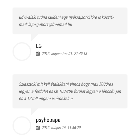
üdv!valaki tudna küldeni egy nyákrajzot?Előre is kösziE-
mail: lajosgabor1@freemail.hu
LG
2012. augusztus 01. 21:49:13
Sziasztok! mit kell átalakítani ahhoz hogy max 5000res
legyen a fordulat és kb 100-200 forulat legyen a lépcső? jah
és a 12volt engem is érdekelne
psyhopapa
2012. május 16. 11:56:29