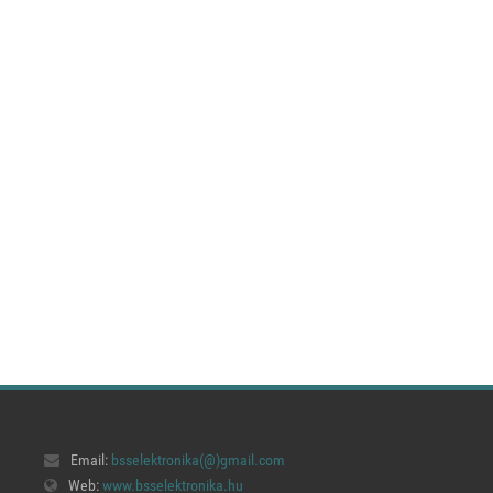
Email:
bsselektronika(@)
gmail.com
Web:
www.bsselektronika.hu