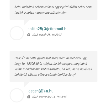
heló! Tudnátok nekem küldeni egy kijelző skálát sehol nem
találok a neten nagyon megköszönném
balika25(@)
citromail.hu
2013. január 25. 19:28:07
Helló!Én babetta gyújtással szeretném összehozni úgy,
hogy kb. 15000 körül mérjen, ha lehetséges, megtudná
valaki mondani min kell változtatni, ha kell, illetve hová kell
bekötni.A választ előre is köszönöm!Üdv Sanyi
idegen(@)
-a.hu
2012. november 14. 16:34:14