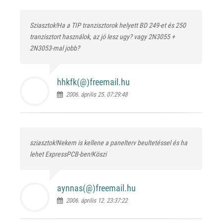
Sziasztok!Ha a TIP tranzisztorok helyett BD 249-et és 250
tranzisztort használok, az jó lesz ugy? vagy 2N3055 +
2N3053-mal jobb?
hhkfk(@)
freemail.hu
2006. április 25. 07:29:48
sziasztok!Nekem is kellene a panelterv beultetéssel és ha
lehet ExpressPCB-ben!Köszi
aynnas(@)
freemail.hu
2006. április 12. 23:37:22