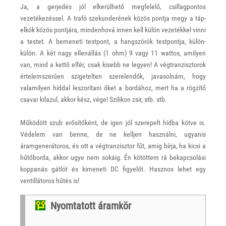
Ja, a gerjedés jól elkerülhető megfelelő, csillagpontos
vezetékezéssel. A trafó szekunderének közös pontja megy a táp-
elkók közös pontjára, mindenhová innen kell külön vezetékkel vinni
a testet. A bemeneti testpont, a hangszórók testpontja, külön-
külön. A két nagy ellenállás (1 ohm) 9 vagy 11 wattos, amilyen
van, mind a kettő elfér, csak kisebb ne legyen! A végtranzisztorok
értelemszerűen szigetelten szerelendők, javasolnám, hogy
valamilyen híddal leszorítani őket a bordához, mert ha a rögzítő
csavar kilazul, akkor kész, vége! Szilikon zsír, stb. stb.
Működött szub erősítőként, de igen jól szerepelt hídba kötve is.
Védelem van benne, de ne kelljen használni, ugyanis
áramgenerátoros, és ott a végtranzisztor fűt, amig bírja, ha kicsi a
hűtőborda, akkor ugye nem sokáig. Én kötöttem rá bekapcsolási
koppanás gátlót és kimeneti DC figyelőt. Hasznos lehet egy
ventillátoros hűtés is!
Nyomtatott áramkör