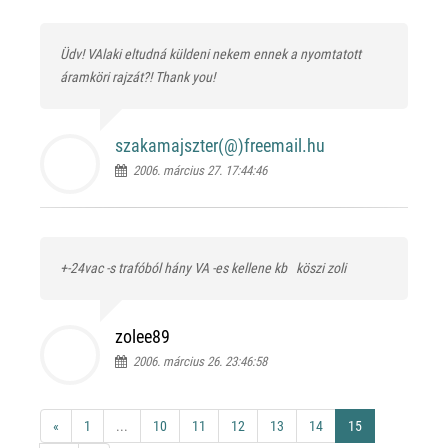
Üdv! VAlaki eltudná küldeni nekem ennek a nyomtatott
áramköri rajzát?! Thank you!
szakamajszter(@)
freemail.hu
2006. március 27. 17:44:46
+-24vac -s trafóból hány VA -es kellene kb
köszi zoli
zolee89
2006. március 26. 23:46:58
«
1
...
10
11
12
13
14
15