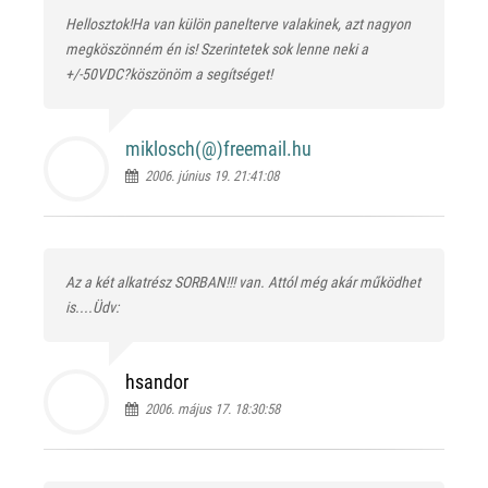
Hellosztok!Ha van külön panelterve valakinek, azt nagyon
megköszönném én is! Szerintetek sok lenne neki a
+/-50VDC?köszönöm a segítséget!
miklosch(@)
freemail.hu
2006. június 19. 21:41:08
Az a két alkatrész SORBAN!!! van. Attól még akár működhet
is....Üdv:
hsandor
2006. május 17. 18:30:58