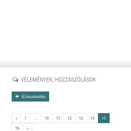
VÉLEMÉNYEK, HOZZÁSZÓLÁSOK
Új hozzászólás
«
1
...
10
11
12
13
14
15
16
»