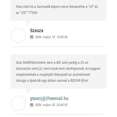
Hiaz első és a harmadik képen nincs felcserélve a "c9" és
az "r20" ???üdv
Szasza
2006. május 15. 10:00:36
Szia hhkfk!Szerintem sem a BD, sem pedig a 2n es
tranzisztor nem jó, mert azok nem darlingtonok, és nagyon
megterhelnék a meghajtó fokozatát az áramkörnek.
Amúgy a tipek kb egy árban vannak a BD249-50-el.
gtean(@)
freemail.hu
2006. május 05. 20:45:53