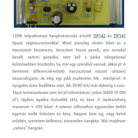
120W teljesítményű hangfrekvenciás erősítő
TIP142
és
TIP147
típusú végtranzisztorokkal. Mivel aránylag olcsón lehet ez a
tranzisztort beszerezni, terveztem hozzá panelt, ami remekül
bevált, semmi gerjedés, nem kell a párba válogatással
különösebben küszködni, ha már egy szériából vannak, akkor jó! A
bemeneti differenciál-erősítő tranzisztorait viszont célszerű
összeválogatni, de elég egy jobb multiméter hfe - mérőjével. A
nyugalmi áram beállítása után, (kb.50-80 mA) már dübörög a cucc.
Tápot természetesen nem árt jól túlméretezni, szűrni (6800-10.000
uF), tápfesz ágakba biztosíték (4A), és kész. A tápfeszültség
maximum +- 45V lehet. A sztereó változathoz egyszerűen kettőt
egymás mellé fotóztam és kész. Nagyon kicsi zaj, nagy belső
erősítés, szerintem kellemes, színezetlen hangkép. Már majdnem
„csöves” hangzás.