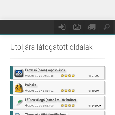
Utoljára látogatott oldalak
Fénycső (neon) kapcsolások
2006-12-20 09:31:48
97999
Poloska
2005-10-17 14:14:01
40894
LED-es villogó (astabil multivibrátor)
2000-10-30 15:33:00
141999
Tápegység több feszültséggel