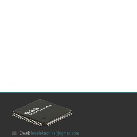
Email:
bsselektronika(@)
gmail.com