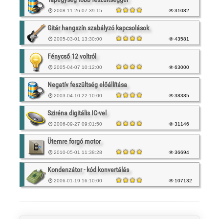
2008-11-26 07:39:15
31082
Gitár hangszín szabályzó kapcsolások
2005-03-01 13:30:00
43581
Fénycső 12 voltról
2005-04-07 10:12:00
63000
Negatív feszültség előállítása
2003-04-10 22:10:00
38385
Sziréna digitális IC-vel
2006-09-27 09:01:50
31146
Ütemre forgó motor
2010-05-01 11:38:28
36694
Kondenzátor - kód konvertálás
2006-01-19 16:10:00
107132