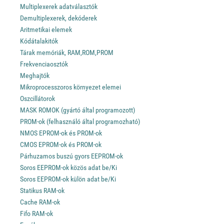
Multiplexerek adatválasztók
Demultiplexerek, dekóderek
Aritmetikai elemek
Kódátalakitók
Tárak memóriák, RAM,ROM,PROM
Frekvenciaosztók
Meghajtók
Mikroprocesszoros környezet elemei
Oszcillátorok
MASK ROMOK (gyártó által programozott)
PROM-ok (felhasználó által programozható)
NMOS EPROM-ok és PROM-ok
CMOS EPROM-ok és PROM-ok
Párhuzamos buszú gyors EEPROM-ok
Soros EEPROM-ok közös adat be/Ki
Soros EEPROM-ok külön adat be/Ki
Statikus RAM-ok
Cache RAM-ok
Fifo RAM-ok