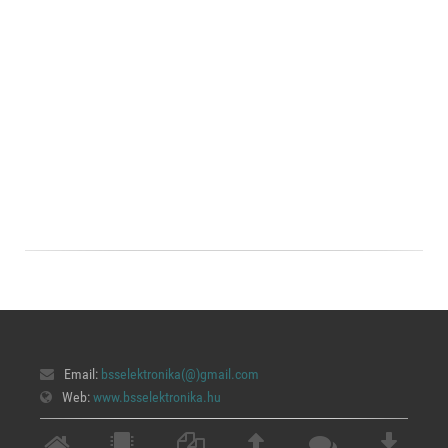
Email:
bsselektronika(@)
gmail.com
Web:
www.bsselektronika.hu