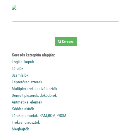
Keresés
Keresés kategória alapján:
Logikai kapuk
Tárolók
Számlálók
Léptetőregiszterek
Multiplexerek adatválasztók
Demultiplexerek, dekóderek
Aritmetikai elemek
Kódátalakitók
Tárak memóriák, RAM,ROM,PROM
Frekvenciaosztók
Meghajtók