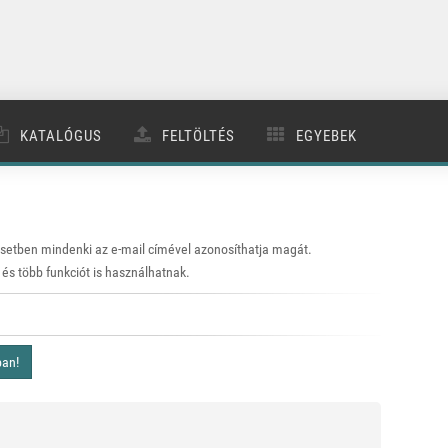
KATALÓGUS
FELTÖLTÉS
EGYEBEK
 esetben mindenki az e-mail címével azonosíthatja magát.
 és több funkciót is használhatnak.
ban!