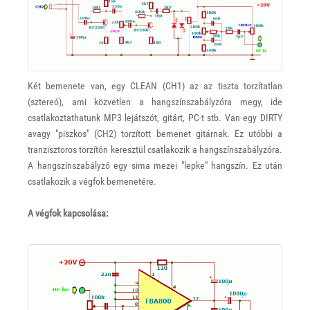
Két bemenete van, egy CLEAN (CH1) az az tiszta torzítatlan
(sztereó), ami közvetlen a hangszínszabályzóra megy, ide
csatlakoztathatunk MP3 lejátszót, gitárt, PC-t stb. Van egy DIRTY
avagy "piszkos" (CH2) torzított bemenet gitárnak. Ez utóbbi a
tranzisztoros torzítón keresztül csatlakozik a hangszínszabályzóra.
A hangszínszabályzó egy sima mezei "lepke" hangszín. Ez után
csatlakozik a végfok bemenetére.
A végfok kapcsolása: