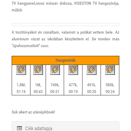
TV hangpanel,orosz műszer doboza, VIDEOTON TV hangszórója,
műbőr.
A torzítónyákot én csináltam, valamint a potikat vettem bele. Az
alumínium vázat az iskolában készítettem el. De minden más
"újrahasznosított" cucc.
Hangminták
1,8M,
1M,
749k,
477k,
491k,
580k,
01:16
00:43
00:31
00:19
00:20
00:24
Sok sikert az utánépítőnek!
Cikk adatlapja