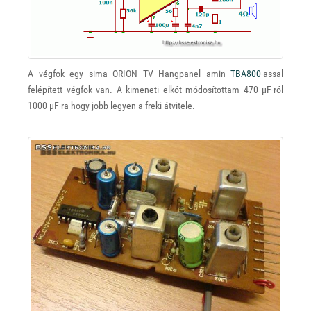
A végfok egy sima ORION TV Hangpanel amin
TBA800
-assal
felépített végfok van. A kimeneti elkót módosítottam 470 μF-ról
1000 μF-ra hogy jobb legyen a freki átvitele.