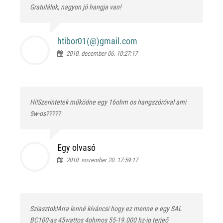
Gratulálok, nagyon jó hangja van!
htibor01(@)
gmail.com
2010. december 06. 10:27:17
Hi!Szerintetek működne egy 16ohm os hangszóróval ami
5w-os?????
Egy olvasó
2010. november 20. 17:59:17
Sziasztok!Arra lenné kíváncsi hogy ez menne e egy SAL
BC100-as 45wattos 4ohmos 55-19.000 hz-ig terjeő