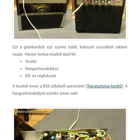
Ezt a gitárkombót szó szerint talált, kukázott cuccokból raktam
össze. Három fontos részből épül fel:
Torzító
Hangszínszabályzó
Elő- és végfokozat
A torzítót innen a BSS oldaláról szereztem (
Tranzisztoros torzító
). A
hangszínszabályzó szintén innen való.