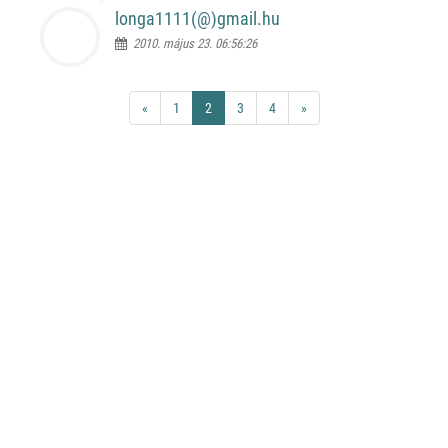
longa1111(@)
gmail.hu
2010. május 23. 06:56:26
«
1
2
3
4
»