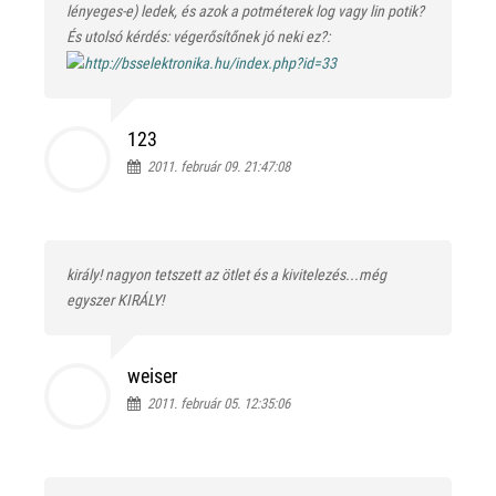
lényeges-e) ledek, és azok a potméterek log vagy lin potik?
És utolsó kérdés: végerősítőnek jó neki ez?:
123
2011. február 09. 21:47:08
király! nagyon tetszett az ötlet és a kivitelezés...még
egyszer KIRÁLY!
weiser
2011. február 05. 12:35:06