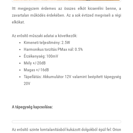
Itt megjegyzem érdemes az összes elkót kicserélni benne, a
zavartalan működés érdekében. Az a sok évtized megviseli a régi
elkókat.
Az erősítő műszaki adatai a következők:
Kimeneti teljesítmény: 2.5W
Harmonikus torzítás PMax nál: 0.5%
Érzékenység: 100mV
Mély +/-20dB
Magas +/-16dB
Tápellátás: Akkumulátor 12V valamint beépített tápegység
20V
A tápegység kapcsolása:
Az erősítő szinte lomtalanításból kukázott dolgokból épül fel: Orion