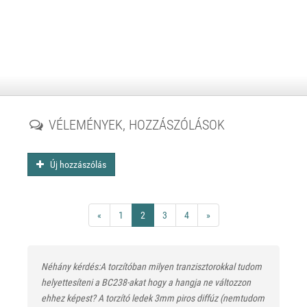
VÉLEMÉNYEK, HOZZÁSZÓLÁSOK
Új hozzászólás
«
1
2
3
4
»
Néhány kérdés:A torzítóban milyen tranzisztorokkal tudom
helyettesíteni a BC238-akat hogy a hangja ne változzon
ehhez képest? A torzító ledek 3mm piros diffúz (nemtudom