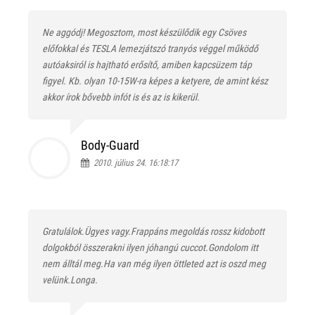
Ne aggódj! Megosztom, most készülődik egy Csöves
előfokkal és TESLA lemezjátszó tranyós véggel működő
autóaksiról is hajtható erősítő, amiben kapcsüzem táp
figyel. Kb. olyan 10-15W-ra képes a ketyere, de amint kész
akkor írok bővebb infót is és az is kikerül.
Body-Guard
2010. július 24. 16:18:17
Gratulálok.Ügyes vagy.Frappáns megoldás rossz kidobott
dolgokból összerakni ilyen jóhangú cuccot.Gondolom itt
nem álltál meg.Ha van még ilyen öttleted azt is oszd meg
velünk.Longa.