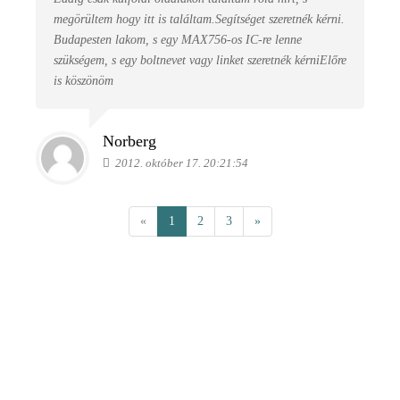
megörültem hogy itt is találtam.Segítséget szeretnék kérni.
Budapesten lakom, s egy MAX756-os IC-re lenne
szükségem, s egy boltnevet vagy linket szeretnék kérniElőre
is köszönöm
Norberg
2012. október 17. 20:21:54
«
1
2
3
»