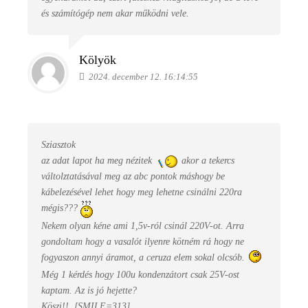
és számítógép nem akar működni vele.
Kölyök
2024. december 12. 16:14:55
Sziasztok
az adat lapot ha meg nézitek
akor a tekercs
váltolztatásával meg az abc pontok máshogy be
kábelezésével lehet hogy meg lehetne csinálni 220ra
mégis???
Nekem olyan kéne ami 1,5v-ról csinál 220V-ot. Arra
gondoltam hogy a vasalót ilyenre kötném rá hogy ne
fogyaszon annyi áramot, a ceruza elem sokal olcsób.
Még 1 kérdés hogy 100u kondenzátort csak 25V-ost
kaptam. Az is jó hejette?
Köszi!!
[SMILE=313]