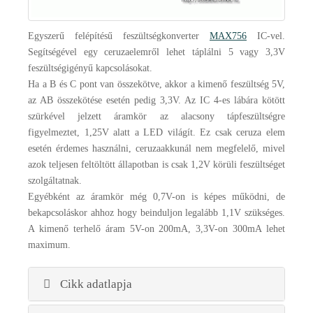
Egyszerű felépítésű feszültségkonverter
MAX756
IC-vel.
Segítségével egy ceruzaelemről lehet táplálni 5 vagy 3,3V
feszültségigényű kapcsolásokat.
Ha a B és C pont van összekötve, akkor a kimenő feszültség 5V,
az AB összekötése esetén pedig 3,3V. Az IC 4-es lábára kötött
szürkével jelzett áramkör az alacsony tápfeszültségre
figyelmeztet, 1,25V alatt a LED világít. Ez csak ceruza elem
esetén érdemes használni, ceruzaakkunál nem megfelelő, mivel
azok teljesen feltöltött állapotban is csak 1,2V körüli feszültséget
szolgáltatnak.
Egyébként az áramkör még 0,7V-on is képes működni, de
bekapcsoláskor ahhoz hogy beinduljon legalább 1,1V szükséges.
A kimenő terhelő áram 5V-on 200mA, 3,3V-on 300mA lehet
maximum.
Cikk adatlapja