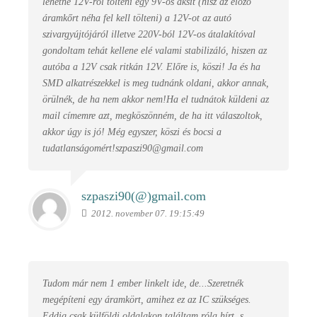
lehetne 12V-ról tölteni egy 9V-os aksit (hisz az előző
áramkőrt néha fel kell tölteni) a 12V-ot az autó
szivargyújtójáról illetve 220V-ból 12V-os átalakítóval
gondoltam tehát kellene elé valami stabilizáló, hiszen az
autóba a 12V csak ritkán 12V. Előre is, köszi! Ja és ha
SMD alkatrészekkel is meg tudnánk oldani, akkor annak,
örülnék, de ha nem akkor nem!Ha el tudnátok küldeni az
mail címemre azt, megköszönném, de ha itt válaszoltok,
akkor úgy is jó! Még egyszer, köszi és bocsi a
tudatlanságomért!szpaszi90@gmail.com
szpaszi90(@)
gmail.com
2012. november 07. 19:15:49
Tudom már nem 1 ember linkelt ide, de...Szeretnék
megépíteni egy áramkört, amihez ez az IC szükséges.
Eddig csak külföldi oldalakon találtam róla hírt, s