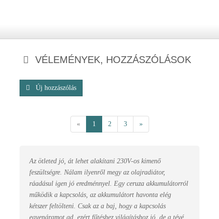
VÉLEMÉNYEK, HOZZÁSZÓLÁSOK
Új hozzászólás
«
1
2
3
»
Az ötleted jó, át lehet alakítani 230V-os kimenő
feszültségre. Nálam ilyenről megy az olajradiátor,
ráadásul igen jó eredménnyel. Egy ceruza akkumulátorról
működik a kapcsolás, az akkumulátort havonta elég
kétszer feltölteni. Csak az a baj, hogy a kapcsolás
egyenáramot ad, ezért fűtéshez világításhoz jó, de a tévé