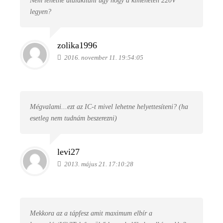
Nem lehetne átalakítani ugy hogy a kimeneten 220V
legyen?
zolika1996
2016. november 11. 19:54:05
Mégvalami...ezt az IC-t mivel lehetne helyettesíteni? (ha
esetleg nem tudnám beszerezni)
levi27
2013. május 21. 17:10:28
Mekkora az a tápfesz amit maximum elbír a