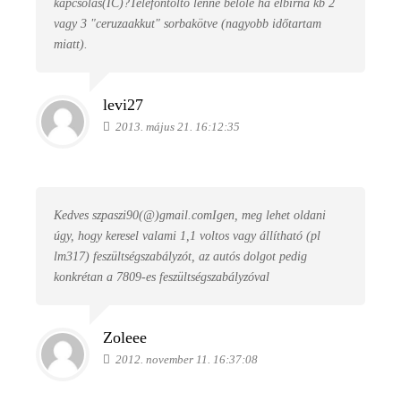
kapcsolás(IC)?Telefontöltő lenne belőle ha elbírna kb 2
vagy 3 "ceruzaakkut" sorbakötve (nagyobb időtartam
miatt).
levi27
2013. május 21. 16:12:35
Kedves szpaszi90(@)gmail.comIgen, meg lehet oldani
úgy, hogy keresel valami 1,1 voltos vagy állítható (pl
lm317) feszültségszabályzót, az autós dolgot pedig
konkrétan a 7809-es feszültségszabályzóval
Zoleee
2012. november 11. 16:37:08