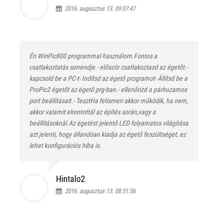
2016. augusztus 13. 09:07:47
Én WinPic800 programmal használom.Fontos a
csatlakoztatás sorrendje.- először csatlakoztasd az égetőt.-
kapcsold be a PC-t- Indítsd az égető programot- Állítsd be a
ProPic2 égetőt az égető prg-ban.- ellenőrizd a párhuzamos
port beállításait.- TesztHa felismeri akkor működik, ha nem,
akkor valamit elrontottál az építés során,vagy a
beállításoknál.Az égetést jelentő LED folyamatos világítása
azt jelenti, hogy állandóan kiadja az égető feszültséget, ez
lehet konfigurációs hiba is.
Hintalo2
2016. augusztus 13. 08:51:56