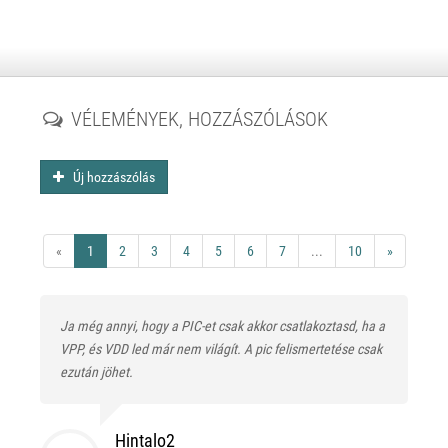
VÉLEMÉNYEK, HOZZÁSZÓLÁSOK
Új hozzászólás
«
1
2
3
4
5
6
7
...
10
»
Ja még annyi, hogy a PIC-et csak akkor csatlakoztasd, ha a
VPP, és VDD led már nem világít. A pic felismertetése csak
ezután jöhet.
Hintalo2