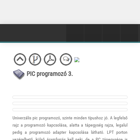
PIC programozó 3.
Univerzális pic programozó, szinte minden típushoz jó. A legfelső
rajz a programozó kapcsolása, alatta a tápegység rajza, legalul
pedig a programozó adapter kapcsolása látható. LPT porton
vezérelhető, külső áramforrás kell neki, de a PC tápegysége is