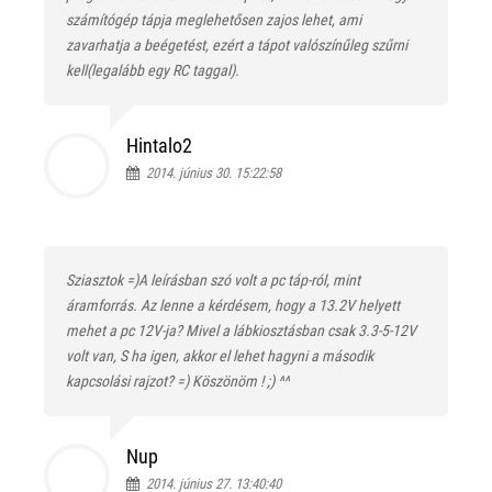
számítógép tápja meglehetősen zajos lehet, ami
zavarhatja a beégetést, ezért a tápot valószínűleg szűrni
kell(legalább egy RC taggal).
Hintalo2
2014. június 30. 15:22:58
Sziasztok =)A leírásban szó volt a pc táp-ról, mint
áramforrás. Az lenne a kérdésem, hogy a 13.2V helyett
mehet a pc 12V-ja? Mivel a lábkiosztásban csak 3.3-5-12V
volt van, S ha igen, akkor el lehet hagyni a második
kapcsolási rajzot? =) Köszönöm ! ;) ^^
Nup
2014. június 27. 13:40:40