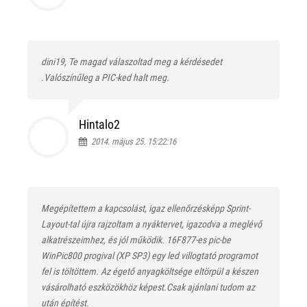
dini19, Te magad válaszoltad meg a kérdésedet
.Valószínűleg a PIC-ked halt meg.
Hintalo2
2014. május 25. 15:22:16
Megépítettem a kapcsolást, igaz ellenőrzésképp Sprint-
Layout-tal újra rajzoltam a nyáktervet, igazodva a meglévő
alkatrészeimhez, és jól működik. 16F877-es pic-be
WinPic800 progival (XP SP3) egy led villogtató programot
fel is töltöttem. Az égető anyagköltsége eltörpül a készen
vásárolható eszközökhöz képest.Csak ajánlani tudom az
után építést.