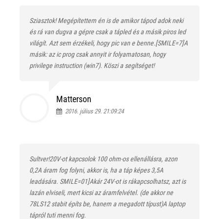
Sziasztok! Megépítettem én is de amikor tápod adok neki
és rá van dugva a gépre csak a tápled és a másik piros led
világít. Azt sem érzékeli, hogy pic van e benne.[SMILE=7]A
másik: az ic prog csak annyit ir folyamatosan, hogy
privilege instruction (win7).
Köszi a segítséget!
Matterson
2016. július 29. 21:09:24
Sultver!20V-ot kapcsolok 100 ohm-os ellenállásra, azon
0,2A áram fog folyni, akkor is, ha a táp képes 3,5A
leadására. SMILE=01]Akár 24V-ot is rákapcsolhatsz, azt is
lazán elviseli, mert kicsi az áramfelvétel. (de akkor ne
78LS12 stabit építs be, hanem a megadott típust)
A laptop
tápról tuti menni fog.