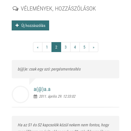
VÉLEMÉNYEK, HOZZÁSZÓLÁSOK
Új hozzászólás
«
1
2
3
4
5
»
b(@)e: csak egy szó: pergésmentesítés
a(@)
a.a
2011. április 29. 12:33:02
Ha az S1 és S2 kapcsolók közül nekem nem fontos, hogy