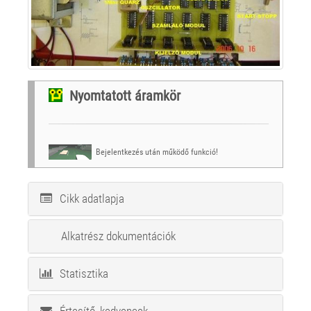
Nyomtatott áramkör
Bejelentkezés után működő funkció!
Cikk adatlapja
Alkatrész dokumentációk
Statisztika
Értesítő, kedvencek