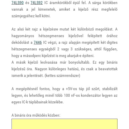
74LS90
és
74LS92
IC áramkörökből épül fel. A sárga körökben
vannak a jel kimenetek, amiket a kijelző rész megfelelő
számjegyéhez kell kötni.
Az alsó két rajz a kijelzésre mutat két különböző megoldást. A
hagyományos hétszegmenses kijelzővel felépített órához
dekódolást a
7446
IC végzi, a rajz alapján megépített két digites
hétszegmenses egységből 2 vagy 3 szükséges, attól függően,
hogy a másodperc kijelzést is meg akarjuk-e építeni.
A másik kijelző leolvasása már bonyolultabb. Ez egy bináris
kijelzésű óra. Nagyon különleges hatású, és csak a beavatottak
ismerik a jelentését. (kettes számrendszer)
A megépítésnél fontos, hogy a +5V-os táp jól szűrt, stabilizált
legyen, és lehetőleg minél több 100 nF-os kondenzátor legyen az
egyes IC-k táplábainak közelébe.
A bináris óra működés közben: