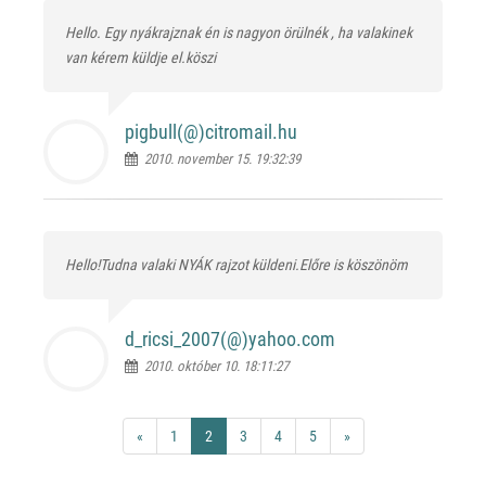
Hello. Egy nyákrajznak én is nagyon örülnék , ha valakinek
van kérem küldje el.köszi
pigbull(@)
citromail.hu
2010. november 15. 19:32:39
Hello!Tudna valaki NYÁK rajzot küldeni.Előre is köszönöm
d_ricsi_2007(@)
yahoo.com
2010. október 10. 18:11:27
«
1
2
3
4
5
»