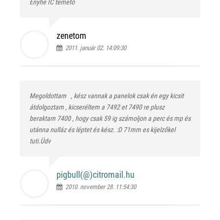
Enyhe IC temető
zenetom
2011. január 02. 14:09:30
Megoldottam
, kész vannak a panelok csak én egy kicsit
átdolgoztam , kicseréltem a 7492 et 7490 re plusz
beraktam 7400 , hogy csak 59 ig számoljon a perc és mp és
utánna nulláz és léptet és kész. :D 71mm es kijelzőkel
tuti.Üdv
pigbull(@)
citromail.hu
2010. november 28. 11:54:30