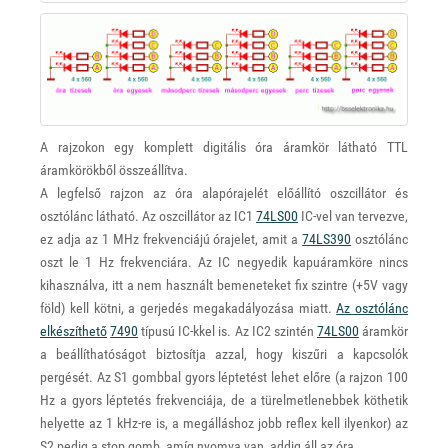
A rajzokon egy komplett digitális óra áramkör látható TTL
áramkörökből összeállítva.
A legfelső rajzon az óra alapórajelét előállító oszcillátor és
osztólánc látható. Az oszcillátor az IC1
74LS00
IC-vel van tervezve,
ez adja az 1 MHz frekvenciájú órajelet, amit a
74LS390
osztólánc
oszt le 1 Hz frekvenciára. Az IC negyedik kapuáramköre nincs
kihasználva, itt a nem használt bemeneteket fix szintre (+5V vagy
föld) kell kötni, a gerjedés megakadályozása miatt.
Az osztólánc
elkészíthető
7490
típusú IC-kkel is. Az IC2 szintén
74LS00
áramkör
a beállíthatóságot biztosítja azzal, hogy kiszűri a kapcsolók
pergését. Az S1 gombbal gyors léptetést lehet előre (a rajzon 100
Hz a gyors léptetés frekvenciája, de a türelmetlenebbek köthetik
helyette az 1 kHz-re is, a megálláshoz jobb reflex kell ilyenkor) az
S2 pedig a stop gomb, amíg nyomva van, addig áll az óra.