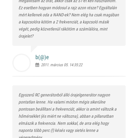
megállítsam az órát, akkor csak az S1-et kell használnom.
Ez esetben hogyan módosul a rajz azon része? Egyáltalán
mért kellenek oda a NAND-ek? Nem elég ha csak magában
a kapcsolóra kötöm a 2 frekvenciát, a kapcsoló másik
végét, pedig közvetlenül rákötöm a számlálóra, mint
órajelet?
b(@)
e
2011. március 05. 14:35:22
Egyszerű RC generátorból álló órajelgenerátor nagyon
pontatlan lenne. Ha valami módon mégis sikerülne
pontosan beállítani a frekvenciát, akkor is amint változik a
hőmérséklet (és miért ne változna), abban a pillanatban
elmászik a frekvencia. Nem sokkal, de arra elég hogy
naponta több perc (!) késés vagy sietés lenne a
végeredmény.