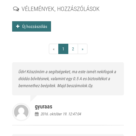
VÉLEMÉNYEK, HOZZÁSZÓLÁSOK
Új hozzászólás
«
1
2
»
Üdv! Köszönöm a segítségeket, ma este ismét nekifogok a
diódás bővítésnek, valamint egy 0.5 A es biztosítékot a
bemenethez beépítek. Majd beszámolok.Gy.
gyuraas
2016. október 19. 12:47:04