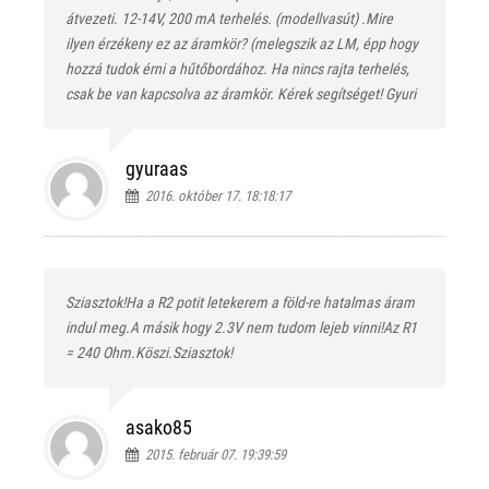
átvezeti. 12-14V, 200 mA terhelés. (modellvasút) .Mire
ilyen érzékeny ez az áramkör? (melegszik az LM, épp hogy
hozzá tudok érni a hűtőbordához. Ha nincs rajta terhelés,
csak be van kapcsolva az áramkör. Kérek segítséget! Gyuri
gyuraas
2016. október 17. 18:18:17
Sziasztok!Ha a R2 potit letekerem a föld-re hatalmas áram
indul meg.A másik hogy 2.3V nem tudom lejeb vinni!Az R1
= 240 Ohm.Köszi.Sziasztok!
asako85
2015. február 07. 19:39:59