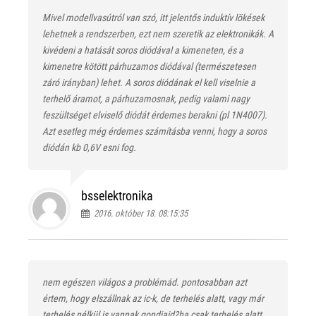
Mivel modellvasútról van szó, itt jelentős induktív lökések
lehetnek a rendszerben, ezt nem szeretik az elektronikák. A
kivédeni a hatását soros diódával a kimeneten, és a
kimenetre kötött párhuzamos diódával (természetesen
záró irányban) lehet. A soros diódának el kell viselnie a
terhelő áramot, a párhuzamosnak, pedig valami nagy
feszültséget elviselő diódát érdemes berakni (pl 1N4007).
Azt esetleg még érdemes számításba venni, hogy a soros
diódán kb 0,6V esni fog.
bsselektronika
2016. október 18. 08:15:35
nem egészen világos a problémád. pontosabban azt
értem, hogy elszállnak az ic-k, de terhelés alatt, vagy már
terhelés nélkül is vannak gondjaid?ha csak terhelés alatt,