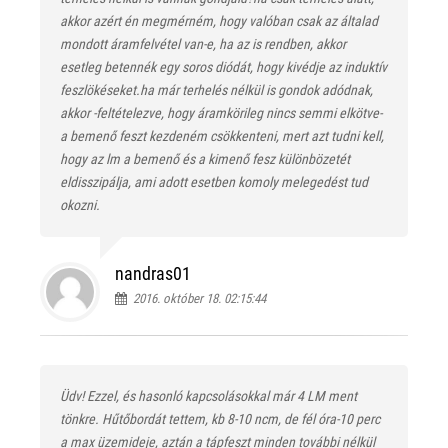
akkor azért én megmérném, hogy valóban csak az általad
mondott áramfelvétel van-e, ha az is rendben, akkor
esetleg betennék egy soros diódát, hogy kivédje az induktív
feszlökéseket.ha már terhelés nélkül is gondok adódnak,
akkor -feltételezve, hogy áramkörileg nincs semmi elkötve-
a bemenő feszt kezdeném csökkenteni, mert azt tudni kell,
hogy az lm a bemenő és a kimenő fesz különbözetét
eldisszipálja, ami adott esetben komoly melegedést tud
okozni.
nandras01
2016. október 18. 02:15:44
Üdv! Ezzel, és hasonló kapcsolásokkal már 4 LM ment
tönkre. Hűtőbordát tettem, kb 8-10 ncm, de fél óra-10 perc
a max üzemideje, aztán a tápfeszt minden további nélkül