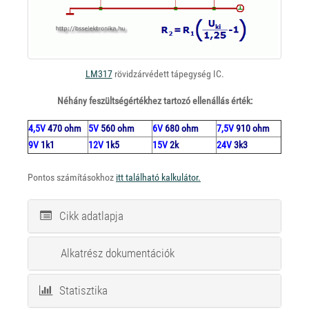
LM317
rövidzárvédett tápegység IC.
Néhány feszültségértékhez tartozó ellenállás érték:
4,5V
470 ohm
5V
560 ohm
6V
680 ohm
7,5V
910 ohm
9V
1k1
12V
1k5
15V
2k
24V
3k3
Pontos számításokhoz
itt található kalkulátor.
Cikk adatlapja
Alkatrész dokumentációk
Statisztika