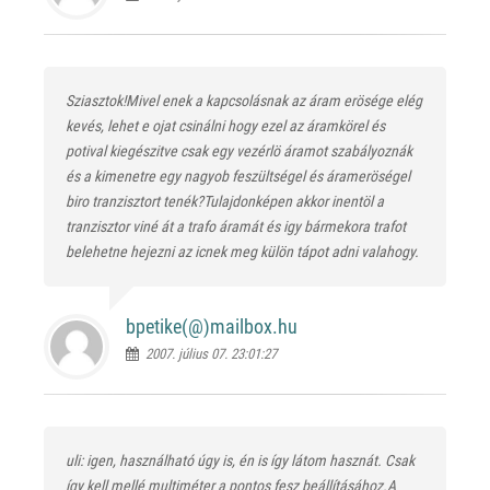
Sziasztok!Mivel enek a kapcsolásnak az áram erösége elég
kevés, lehet e ojat csinálni hogy ezel az áramkörel és
potival kiegészitve csak egy vezérlö áramot szabályoznák
és a kimenetre egy nagyob feszültségel és árameröségel
biro tranzisztort tenék?Tulajdonképen akkor inentöl a
tranzisztor viné át a trafo áramát és igy bármekora trafot
belehetne hejezni az icnek meg külön tápot adni valahogy.
bpetike(@)
mailbox.hu
2007. július 07. 23:01:27
uli: igen, használható úgy is, én is így látom hasznát. Csak
így kell mellé multiméter a pontos fesz beállításához.A