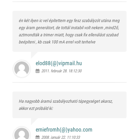
én két ilyen ic vel építettem egy fesz szabályzót utána meg
egy áram generátort, de tottál instabil volt nekem ,mind2ő,
aztmondták a trimer miatt, hogy csak fix ellenálást szabad
beépíteni , kb csak 100 mA errel volt terhelve
elod88(@)
vipmail.hu
2011. február 28. 18:12:30
Ha nagyobb áramú szabályozható tápegységet akarsz,
akkor ezt próbáld ki:
erniefromh(@)
yahoo.com
2008. január 22. 11:10:33