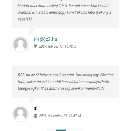
leadott max áram elvileg 1,5 A, bár nekem sokkal kisebb
áramnál is instabil, lehet hogy konstrukciós hiba (vékony a
vezeték).
t-f(@)
c2.hu
2007. február 17. 16:43:57
BSS! ha az r2 helyére egy 3 ks potit, Ube pedig egy 24voltos
trafó, akkor én ezt innentől használhatom szabályozható
tápegységként? az áramerősség ilyenkor mennyi?üdv
uli
2006. december 29. 16:53:46