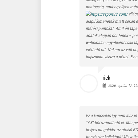
pontosság, amit egy ilyen méré
világ
alapú kimenetek miatt sokan elf
mérési pontokat. Amit én tap
adatok alapján döntenek – pont
weboldalon egyébként csak tá
elérhető ott. Nekem az vált b
hajszolom vissza a pénzt. Ez a 
rick
2026. április 17. 16
Ez a kapcsolás így nem lesz jó 
"Y-X"-ből számítható ki. Már 
helyes megoldás: az utolsó B
tranzisztor kollektorát közvetl