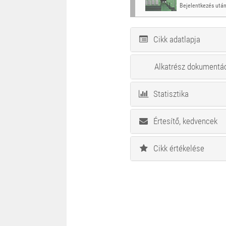
Bejelentkezés után
Cikk adatlapja
Alkatrész dokumentá
Statisztika
Értesítő, kedvencek
Cikk értékelése