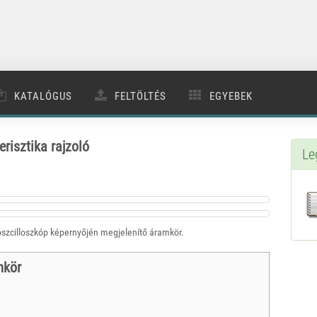
KATALÓGUS
FELTÖLTÉS
EGYEBEK
erisztika rajzoló
Le
z oszcilloszkóp képernyőjén megjelenítő áramkör.
mkör