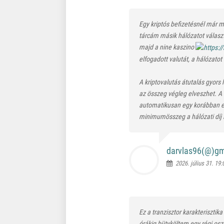
Egy kriptós befizetésnél már 
tárcám másik hálózatot választ
majd a nine kaszino
elfogadott valutát, a hálózato
A kriptovalutás átutalás gyors
az összeg végleg elveszhet. A 
automatikusan egy korábban elm
minimumösszeg a hálózati díj l
darvlas96(@)
gm
2026. július 31. 19:
Ez a tranzisztor karakteriszti
órákig bütyköltem egy régi osz