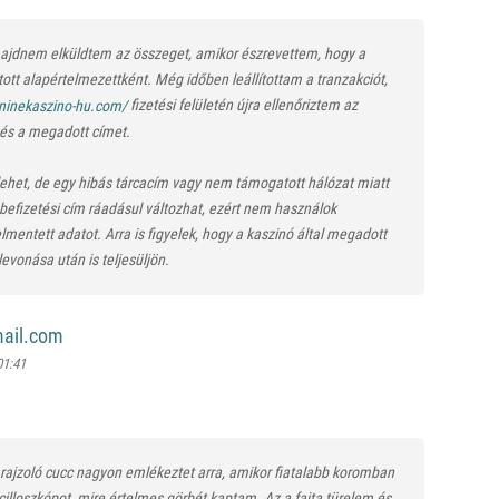
majdnem elküldtem az összeget, amikor észrevettem, hogy a
ott alapértelmezettként. Még időben leállítottam a tranzakciót,
fizetési felületén újra ellenőriztem az
t és a megadott címet.
 lehet, de egy hibás tárcacím vagy nem támogatott hálózat miatt
befizetési cím ráadásul változhat, ezért nem használok
entett adatot. Arra is figyelek, hogy a kaszinó által megadott
evonása után is teljesüljön.
ail.com
01:41
ka rajzoló cucc nagyon emlékeztet arra, amikor fiatalabb koromban
cilloszkópot, mire értelmes görbét kaptam. Az a fajta türelem és