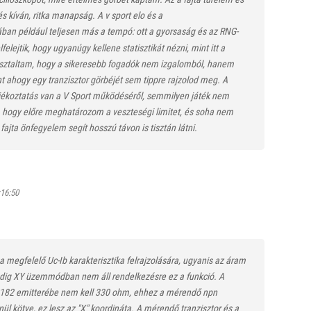
s kíván, ritka manapság. A v sport elo és a
ában például teljesen más a tempó: ott a gyorsaság és az RNG-
elejtik, hogy ugyanúgy kellene statisztikát nézni, mint itt a
asztaltam, hogy a sikeresebb fogadók nem izgalomból, hanem
 ahogy egy tranzisztor görbéjét sem tippre rajzolod meg. A
jékoztatás van a V Sport működéséről, semmilyen játék nem
e, hogy előre meghatározom a veszteségi limitet, és soha nem
fajta önfegyelem segít hosszú távon is tisztán látni.
:16:50
a megfelelő Uc-Ib karakterisztika felrajzolására, ugyanis az áram
pedig XY üzemmódban nem áll rendelkezésre ez a funkció. A
C182 emitterébe nem kell 330 ohm, ehhez a mérendő npn
enül kötve, ez lesz az "X" koordináta. A mérendő tranzisztor és a