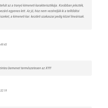
l tehát az a tranyó kimeneti karakterisztikája. Korábban jelezték,
áró egyenes lett. Az jó, hisz nem vezéreljük ki a telítődési
zeket, a kimeneti kar. kezdeti szakaszai pedig közel lineárisak.
:49:45
szintes bemenet természetesen az X!!!!!
:32:19