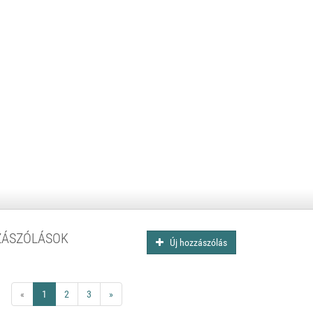
ZÁSZÓLÁSOK
Új hozzászólás
«
1
2
3
»