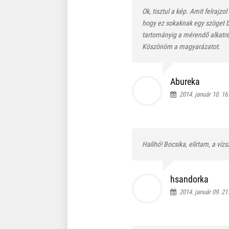
Ok, tisztul a kép. Amit felrajzo
hogy ez sokaknak egy szöget bez
tartományig a mérendő alkatrés
Köszönöm a magyarázatot.
Abureka
2014. január 10. 16
Halihó! Bocsika, elírtam, a víz
hsandorka
2014. január 09. 21