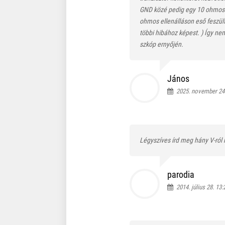
GND közé pedig egy 10 ohmos el
ohmos ellenálláson eső feszül
többi hibához képest. ) Így nem
szkóp ernyőjén.
János
2025. november 24.
Légyszíves írd meg hány V-ról
parodia
2014. július 28. 13: