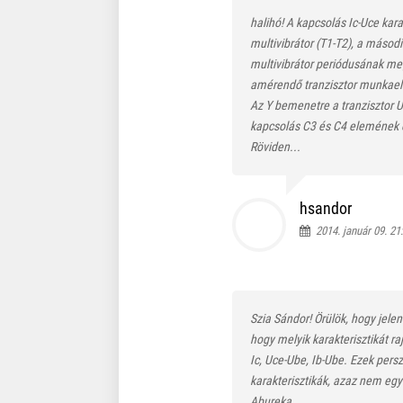
halihó! A kapcsolás Ic-Uce kara
multivibrátor (T1-T2), a másod
multivibrátor periódusának meg
amérendő tranzisztor munkaell
Az Y bemenetre a tranzisztor UC
kapcsolás C3 és C4 elemének é
Röviden...
hsandor
2014. január 09. 21
Szia Sándor! Örülök, hogy jele
hogy melyik karakterisztikát ra
Ic, Uce-Ube, Ib-Ube. Ezek pers
karakterisztikák, azaz nem egy
Abureka