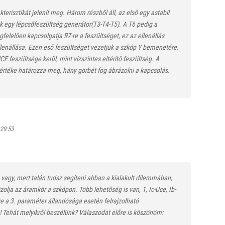
kterisztikát jelenít meg. Három részből áll, az első egy astabil
ik egy lépcsőfeszültség generátor(T3-T4-T5). A T6 pedig a
felelően kapcsolgatja R7-re a feszültséget, ez az ellenállás
enállása. Ezen eső feszültséget vezetjük a szkóp Y bemenetére.
E feszültsége kerül, mint vízszintes eltérítő feszültség. A
rtéke határozza meg, hány görbét fog ábrázolni a kapcsolás.
:29:53
n vagy, mert talán tudsz segíteni abban a kialakult dilemmában,
jzolja az áramkör a szkópon. Több lehetőség is van, 1, Ic-Uce, Ib-
ze a 3. paraméter állandósága esetén felrajzolható
! Tehát melyikről beszélünk? Válaszodat előre is köszönöm: