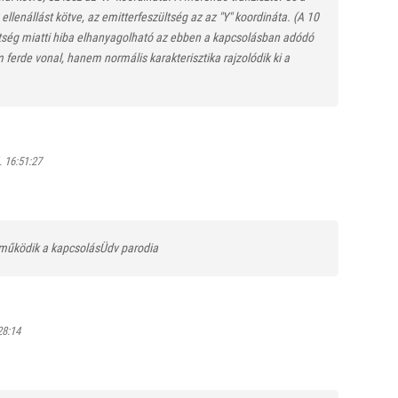
lenállást kötve, az emitterfeszültség az az "Y" koordináta. (A 10
tség miatti hiba elhanyagolható az ebben a kapcsolásban adódó
 ferde vonal, hanem normális karakterisztika rajzolódik ki a
 16:51:27
 működik a kapcsolásÜdv parodia
28:14