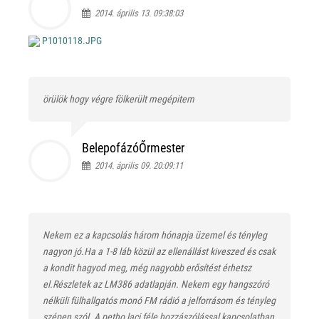
2014. április 13. 09:38:03
P1010118.JPG
örülök hogy végre fölkerült
megépitem
BelepofázóŐrmester
2014. április 09. 20:09:11
Nekem ez a kapcsolás három hónapja üzemel és tényleg
nagyon jó.Ha a 1-8 láb közül az ellenállást kiveszed és csak
a kondit hagyod meg, még nagyobb erősítést érhetsz
el.Részletek az LM386 adatlapján. Nekem egy hangszóró
nélküli fülhallgatós monó FM rádió a jelforrásom és tényleg
szépen szól.
A petho laci féle hozzászólással kapcsolatban