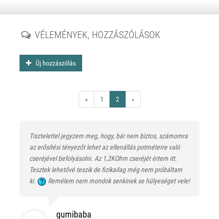
VÉLEMÉNYEK, HOZZÁSZÓLÁSOK
Új hozzászólás
«
1
2
»
Tisztelettel jegyzem meg, hogy, bár nem biztos, számomra
az erősítési tényezőt lehet az ellenállás potméterre való
cseréjével befolyásolni. Az 1,2KOhm cseréjét értem itt.
Tesztek lehetővé teszik de fizikailag még nem próbáltam
ki.
Remélem nem mondok senkinek se hülyeséget vele!
gumibaba