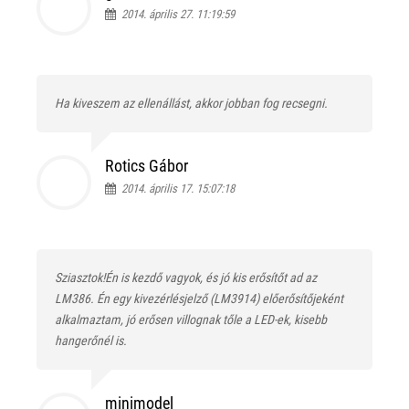
2014. április 27. 11:19:59
Ha kiveszem az ellenállást, akkor jobban fog recsegni.
Rotics Gábor
2014. április 17. 15:07:18
Sziasztok!Én is kezdő vagyok, és jó kis erősítőt ad az
LM386. Én egy kivezérlésjelző (LM3914) előerősítőjeként
alkalmaztam, jó erősen villognak tőle a LED-ek, kisebb
hangerőnél is.
minimodel