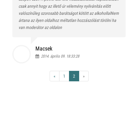
csak annyit hogy az illető úr vélemény nyilvánítás előtt
valószínűleg szorosabb barátságot kötött az alkohollal
Nem
ártana az ilyen oldalhoz méltatlan hozzászólást törölni ha
van moderátor az oldalon
Macsek
2014. április 09. 18:33:28
«
1
2
»