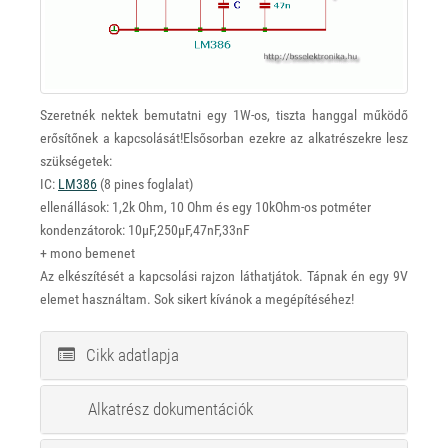
Szeretnék nektek bemutatni egy 1W-os, tiszta hanggal működő
erősítőnek a kapcsolását!Elsősorban ezekre az alkatrészekre lesz
szükségetek:
IC:
LM386
(8 pines foglalat)
ellenállások: 1,2k Ohm, 10 Ohm és egy 10kOhm-os potméter
kondenzátorok: 10µF,250µF,47nF,33nF
+ mono bemenet
Az elkészítését a kapcsolási rajzon láthatjátok. Tápnak én egy 9V
elemet használtam. Sok sikert kívánok a megépítéséhez!
Cikk adatlapja
Alkatrész dokumentációk