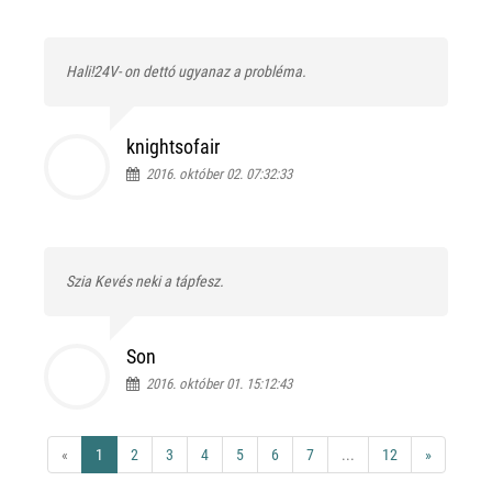
Hali!24V- on dettó ugyanaz a probléma.
knightsofair
2016. október 02. 07:32:33
Szia Kevés neki a tápfesz.
Son
2016. október 01. 15:12:43
«
1
2
3
4
5
6
7
...
12
»