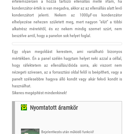
értelemszerűen a hozzá tartozó ellenállás mellé írtam, ha
kondenzátor érték is van megadva, akkor az az ellenállás alatt levő
kondenzátort jelenti. Nekem az 1000μF-os kondenzátor
elhelyezése nehezen született meg, mert nagyon "elüt" a többi
alkatrész méretétől, és ez nekem mindig szemet szúrt, nem
beszélve arról, hogy a panelon sok helyet foglal.
Egy olyan megoldást kerestem, ami variálható bizonyos
mértékben. Én a panel szélén hagytam helyet neki azzal a céllal,
hogy ráfektetem az ellenállás/dióda sorra, aki viszont nem
nézegeti szívesen, az a forrasztási oldal felől is beépítheti, vagy a
panelt szélesebbre hagyva álló kondit vagy akár fekvő kondit is
használhat.
Sikeres megépítést mindenkinek!
Nyomtatott áramkör
Bejelentkezés után működő funkció!