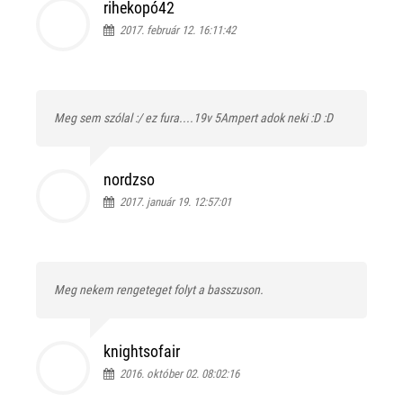
rihekopó42
2017. február 12. 16:11:42
Meg sem szólal :/ ez fura....19v 5Ampert adok neki :D :D
nordzso
2017. január 19. 12:57:01
Meg nekem rengeteget folyt a basszuson.
knightsofair
2016. október 02. 08:02:16