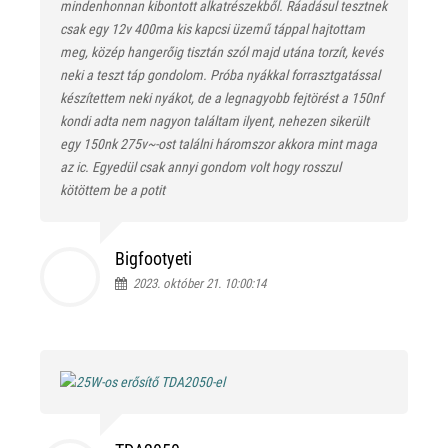
mindenhonnan kibontott alkatrészekből. Ráadásul tesztnek
csak egy 12v 400ma kis kapcsi üzemű táppal hajtottam
meg, közép hangerőig tisztán szól majd utána torzít, kevés
neki a teszt táp gondolom. Próba nyákkal forrasztgatással
készítettem neki nyákot, de a legnagyobb fejtörést a 150nf
kondi adta nem nagyon találtam ilyent, nehezen sikerült
egy 150nk 275v~-ost találni háromszor akkora mint maga
az ic. Egyedül csak annyi gondom volt hogy rosszul
kötöttem be a potit
Bigfootyeti
2023. október 21. 10:00:14