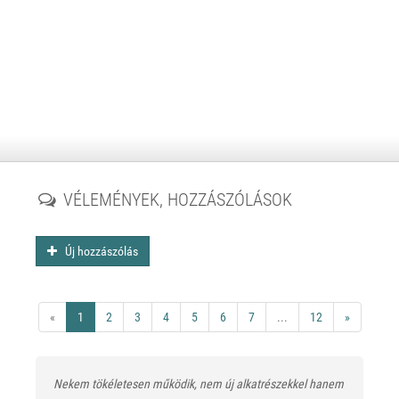
VÉLEMÉNYEK, HOZZÁSZÓLÁSOK
Új hozzászólás
«
1
2
3
4
5
6
7
...
12
»
Nekem tökéletesen működik, nem új alkatrészekkel hanem