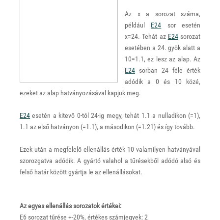
Az x a sorozat száma,
például
E24
sor esetén
x=24. Tehát az
E24
sorozat
esetében a 24. gyök alatt a
10=1.1, ez lesz az alap. Az
E24
sorban 24 féle érték
adódik a 0 és 10 közé,
ezeket az alap hatványozásával kapjuk meg.
E24
esetén a kitevő 0-tól 24-ig megy, tehát 1.1 a nulladikon (=1),
1.1 az első hatványon (=1.1), a másodikon (=1.21) és így tovább.
Ezek után a megfelelő ellenállás érték 10 valamilyen hatványával
szorozgatva adódik. A gyártó valahol a tűrésekből adódó alsó és
felső határ között gyártja le az ellenállásokat.
Az egyes ellenállás sorozatok értékei:
E6 sorozat tűrése +-20%, értékes számjegyek: 2