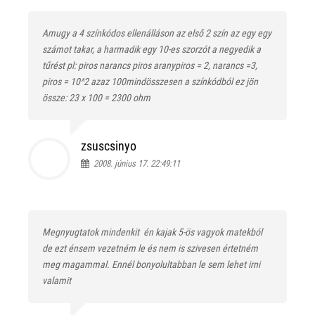
Amugy a 4 színkódos ellenálláson az első 2 szín az egy egy
számot takar, a harmadik egy 10-es szorzót a negyedik a
tűrést pl: piros narancs piros aranypiros = 2, narancs =3,
piros = 10^2 azaz 100mindösszesen a színkódból ez jön
össze: 23 x 100 = 2300 ohm
zsuscsinyo
2008. június 17. 22:49:11
Megnyugtatok mindenkit
én kajak 5-ös vagyok matekból
de ezt énsem vezetném le és nem is szivesen értetném
meg magammal. Ennél bonyolultabban le sem lehet irni
valamit