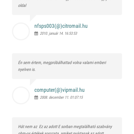
oldal
nfsps003(@)
citromail.hu
2010. január 14. 16:53:53
Én sem értem, megpróbálhattad volna valami emberi
nyelven is.
computer(@)
vipmail.hu
2008. december 11. 01:07:15
Hát nem az
Ez az adott E sorban megtalálható szabvány
ohm-os értékek sorozata, amiket gyártanak az adott