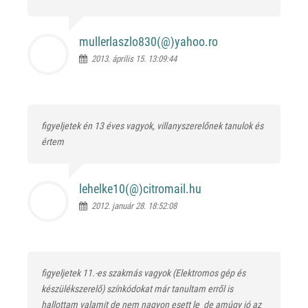
mullerlaszlo830(@)
yahoo.ro
2013. április 15. 13:09:44
figyeljetek én 13 éves vagyok, villanyszerelőnek tanulok és
értem
lehelke10(@)
citromail.hu
2012. január 28. 18:52:08
figyeljetek 11.-es szakmás vagyok (Elektromos gép és
készülékszerelő) színkódokat már tanultam erről is
hallottam valamit de nem nagyon esett le
de amúgy jó az