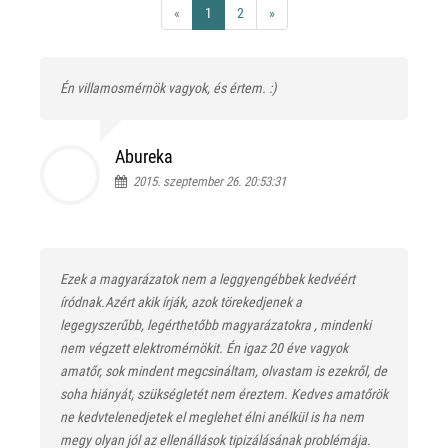
«
1
2
»
Én villamosmérnök vagyok, és értem. :)
Abureka
2015. szeptember 26. 20:53:31
Ezek a magyarázatok nem a leggyengébbek kedvéért
íródnak.Azért akik írják, azok törekedjenek a
legegyszerűbb, legérthetőbb magyarázatokra , mindenki
nem végzett elektromérnökit. Én igaz 20 éve vagyok
amatőr, sok mindent megcsináltam, olvastam is ezekről, de
soha hiányát, szükségletét nem éreztem. Kedves amatőrök
ne kedvtelenedjetek el meglehet élni anélkül is ha nem
megy olyan jól az ellenállások tipizálásának problémája.