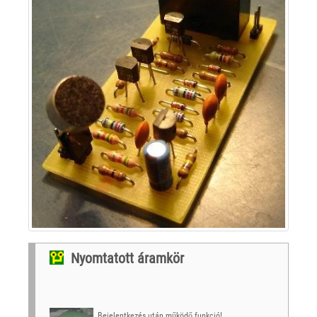
Nyomtatott áramkör
Bejelentkezés után működő funkció!