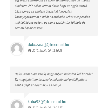
egy elektretmikrofont és akkor se müködötugy,de miután
átnéztem 25* akkor vettem észre hogy az egyik tranyó
bázisa,meg az emitere összefojt forrasztás
közbe,kijavitottam a hibát és müködik.Tehát a kapcsolás
müködőképes nekem ez van a szobámba két hete és
semmi baj nincs vele.
dobszaia(@)
freemail.hu
2010. április 06. 12:30:23
Hello. Nem tudja valaki, hogy milyen mikrofon kell hozzá??
Én megépítettem és azzal a mikrofonnal próbálgattam
amit a géphez használok és nemjó.
koba93(@)
freemail.hu
2010. április 06. 11:02:37