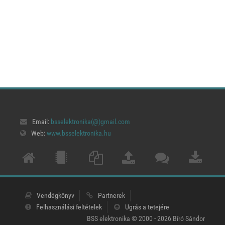
Email:
bsselektronika(@)
gmail.com
Web:
www.bsselektronika.hu
Vendégkönyv
Partnerek
Felhasználási feltételek
Ugrás a tetejére
BSS elektronika © 2000 - 2026 Bíró Sándor