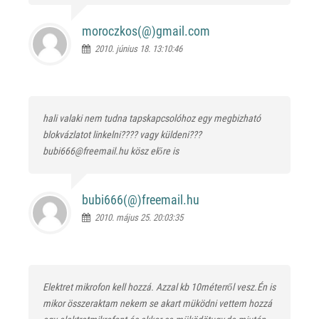
moroczkos(@)
gmail.com
2010. június 18. 13:10:46
hali valaki nem tudna tapskapcsolóhoz egy megbizható
blokvázlatot linkelni???? vagy küldeni???
bubi666@freemail.hu kösz előre is
bubi666(@)
freemail.hu
2010. május 25. 20:03:35
Elektret mikrofon kell hozzá. Azzal kb 10méterről vesz.Én is
mikor összeraktam nekem se akart müködni vettem hozzá