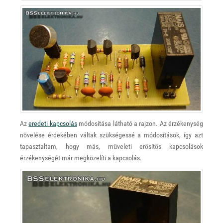
Az
eredeti kapcsolás
módosítása látható a rajzon. Az érzékenység
növelése érdekében váltak szükségessé a módosítások, így azt
tapasztaltam, hogy más, műveleti erősítős kapcsolások
érzékenységét már megközelíti a kapcsolás.