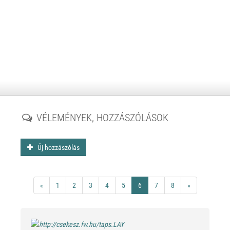
VÉLEMÉNYEK, HOZZÁSZÓLÁSOK
Új hozzászólás
«
1
2
3
4
5
6
7
8
»