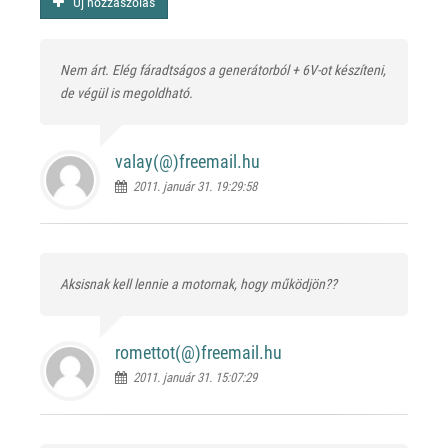
Új hozzászólás
Nem árt. Elég fáradtságos a generátorból + 6V-ot készíteni,
de végül is megoldható.
valay(@)
freemail.hu
2011. január 31. 19:29:58
Aksisnak kell lennie a motornak, hogy működjön??
romettot(@)
freemail.hu
2011. január 31. 15:07:29