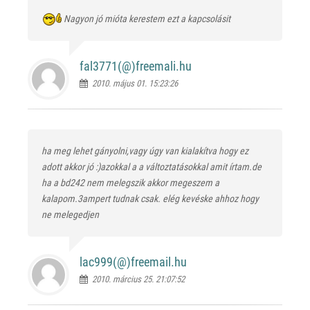
Nagyon jó mióta kerestem ezt a kapcsolásit
fal3771(@)
freemali.hu
2010. május 01. 15:23:26
ha meg lehet gányolni,vagy úgy van kialakítva hogy ez
adott akkor jó :)azokkal a a változtatásokkal amit írtam.de
ha a bd242 nem melegszik akkor megeszem a
kalapom.3ampert tudnak csak. elég kevéske ahhoz hogy
ne melegedjen
lac999(@)
freemail.hu
2010. március 25. 21:07:52