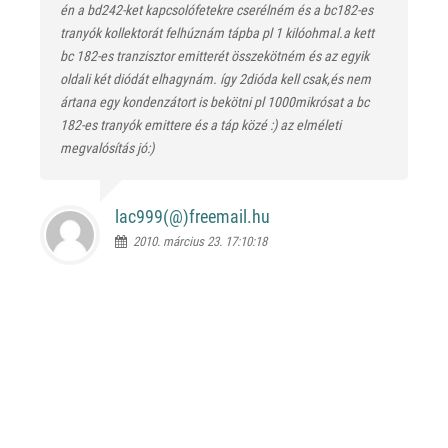
én a bd242-ket kapcsolófetekre cserélném és a bc182-es
tranyók kollektorát felhúznám tápba pl 1 kilóohmal.a kett
bc 182-es tranzisztor emitterét összekötném és az egyik
oldali két diódát elhagynám. így 2dióda kell csak,és nem
ártana egy kondenzátort is bekötni pl 1000mikrósat a bc
182-es tranyók emittere és a táp közé :) az elméleti
megvalósítás jó:)
lac999(@)
freemail.hu
2010. március 23. 17:10:18