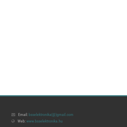
Email:
bsselektronika(@)
gmail.com
Web:
www.bsselektronika.hu