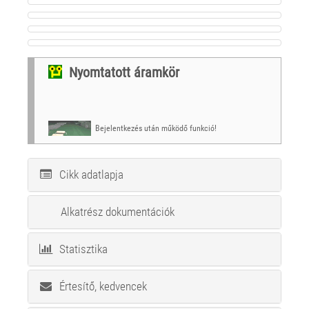
Nyomtatott áramkör
Bejelentkezés után működő funkció!
Cikk adatlapja
Alkatrész dokumentációk
Statisztika
Értesítő, kedvencek