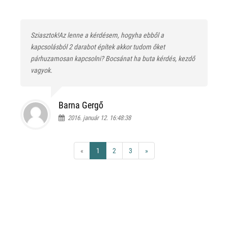
Sziasztok!Az lenne a kérdésem, hogyha ebből a
kapcsolásból 2 darabot építek akkor tudom őket
párhuzamosan kapcsolni? Bocsánat ha buta kérdés, kezdő
vagyok.
Barna Gergő
2016. január 12. 16:48:38
«
1
2
3
»