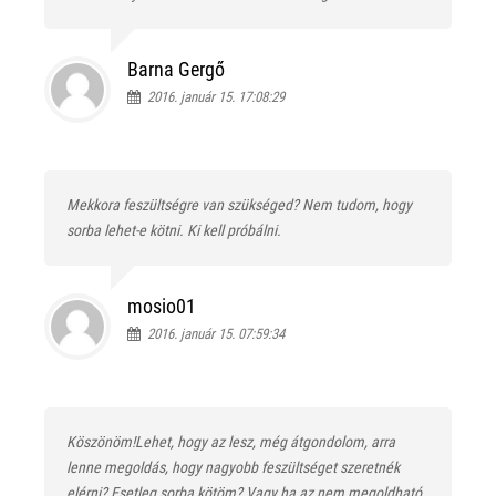
Barna Gergő
2016. január 15. 17:08:29
Mekkora feszültségre van szükséged? Nem tudom, hogy
sorba lehet-e kötni. Ki kell próbálni.
mosio01
2016. január 15. 07:59:34
Köszönöm!Lehet, hogy az lesz, még átgondolom, arra
lenne megoldás, hogy nagyobb feszültséget szeretnék
elérni? Esetleg sorba kötöm? Vagy ha az nem megoldható