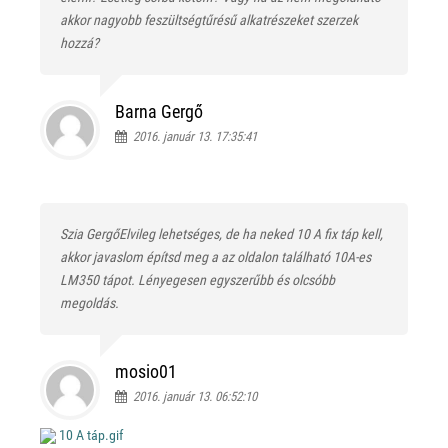
akkor nagyobb feszültségtűrésű alkatrészeket szerzek
hozzá?
Barna Gergő
2016. január 13. 17:35:41
Szia GergőElvileg lehetséges, de ha neked 10 A fix táp kell,
akkor javaslom építsd meg a az oldalon található 10A-es
LM350 tápot. Lényegesen egyszerűbb és olcsóbb
megoldás.
mosio01
2016. január 13. 06:52:10
10 A táp.gif