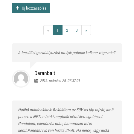
Új hozzászólás
«
1
2
3
»
A feszültségszabályozást melyik potinak kellene végeznie?
Daranbalt
2016. március 25. 07:37:01
Halihó mindenkinek! Beküldtem az 50V-os táp rajzát, amit
persze a NET-en bárki megtalál némi keresgetéssel.
Gondolom, ellenőrzés után, hamarosan fel is
kerül.Panelterv is van hozzá itt-ott. Ha nincs, vagy lusta