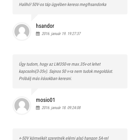
Halihó! 50V-os táp ügyében keress meg!hsandorka
hsandor
2016. január 19. 19:27:37
Úgy tudom, hogy az LM350-re max.35v-ot lehet
kapcsolni(3-35v). Sajnos 50 v-ra nem tudok megoldást.
Próbálj más írásokban keresni.
mosio01
2016. január 18. 09:24:08
+-50V környékét szeretnék elérni alsó hangon 5A-rel