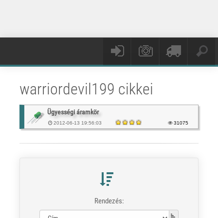
warriordevil199 cikkei
Ügyességi áramkör
2012-06-13 19:56:03
31075
Rendezés: