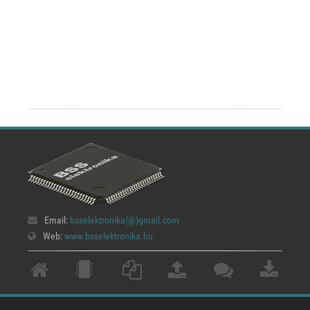
Email:
bsselektronika(@)
gmail.com
Web:
www.bsselektronika.hu