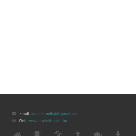
Email:
bsselektronika(@)
gmail.com
Web:
www.bsselektronika.hu