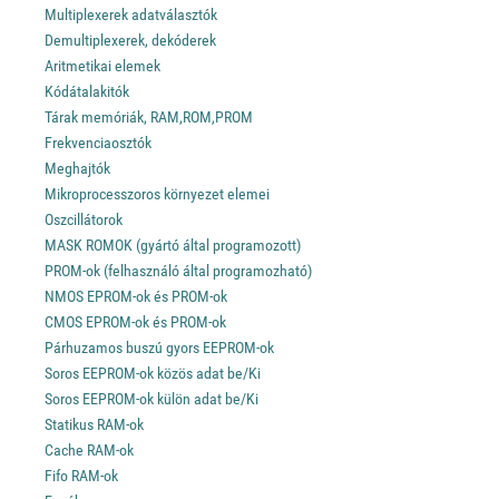
Multiplexerek adatválasztók
Demultiplexerek, dekóderek
Aritmetikai elemek
Kódátalakitók
Tárak memóriák, RAM,ROM,PROM
Frekvenciaosztók
Meghajtók
Mikroprocesszoros környezet elemei
Oszcillátorok
MASK ROMOK (gyártó által programozott)
PROM-ok (felhasználó által programozható)
NMOS EPROM-ok és PROM-ok
CMOS EPROM-ok és PROM-ok
Párhuzamos buszú gyors EEPROM-ok
Soros EEPROM-ok közös adat be/Ki
Soros EEPROM-ok külön adat be/Ki
Statikus RAM-ok
Cache RAM-ok
Fifo RAM-ok