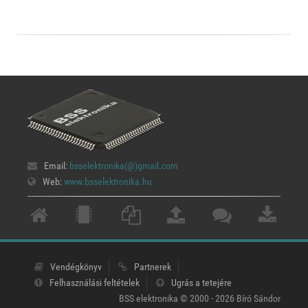
Email:
bsselektronika(@)
gmail.com
Web:
www.bsselektronika.hu
Vendégkönyv
Partnerek
Felhasználási feltételek
Ugrás a tetejére
BSS elektronika © 2000 - 2026 Bíró Sándor