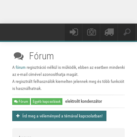
Fórum
A
fórum
regisztráció nélkül is működik, ebben az esetben mindenki
az e-mail címével azonosíthatja magát.
A regisztrált felhasználók kiemelten jelennek meg és több funkciót
is használhatnak.
elektrolit kondenzátor
Fórum
Egyéb kapcsolások
Írd meg a véleményed a témával kapcsolatban!