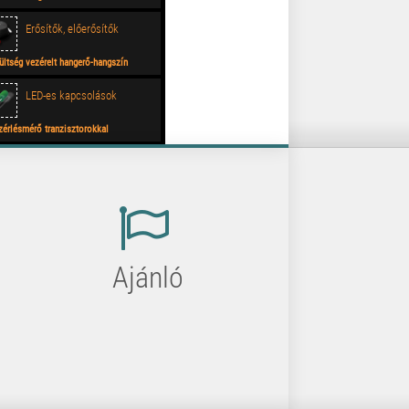
Erősítők, előerősítők
ültség vezérelt hangerő-hangszín
ályzó TCA5500-al 2.
LED-es kapcsolások
zérlésmérő tranzisztorokkal
Tápegységek
oztatható feszültségű tápegység LM324-
C-vel
Ajánló