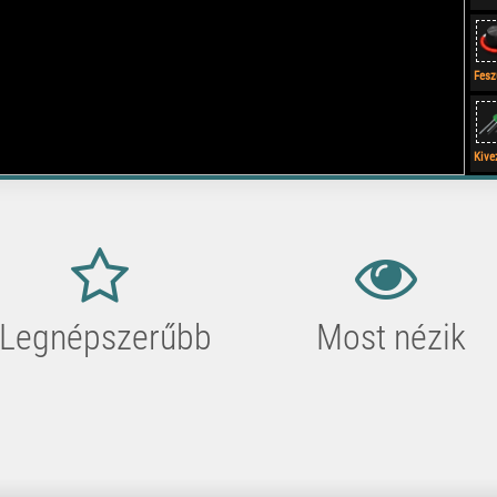
Fesz
szab
Kive
Vált
es I
Legnépszerűbb
Most nézik