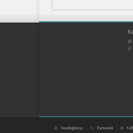
Ka
Vendégkönyv
Partnerek
Fel