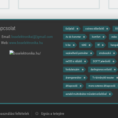
pcsolat
Esőjelző
csöves előerősítő
55
Email:
bsselektronika(@)
gmail.com
Ac dc konvrter
komfort
index
Web:
www.bsselektronika.hu
ki be
töltő
Rf
hangvá
vezérelhető potméter
stroboszkó
ne555 ic időzítő
DCF77 jelerősítő
fordulatszám
darlingtonos erősitő
áramgenerátor
Tv távirányító teszter
átkapcsoló
mono sztereo átkapcsoló
astabil multivibrátor műveleti erősítővel
használási feltételek
Ugrás a tetejére