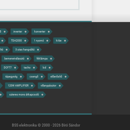
5
inverter
konverter
TDA2030
1 nyomó
ki-be
ltó
3 utas hangváltó
bemenetválasztó
féklámpa
DCF77
tacho
lcd
tápegység
csengő
előerősítő
120W AMPLIFIER
villanypásztor
sztereo mono átkapcsoló
BSS elektronika © 2000 - 2026 Bíró Sándor